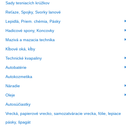
Sady tesniacích krúžkov
Reťaze, Spojky, Svorky lanové
Lepidlá, Priem. chémia, Pásky
Hadicové spony, Koncovky
Mazivá a mazacia technika
Kĺbové oká, kĺby
Technické kvapaliny
Autobatérie
Autokozmetika
Náradie
Oleje
Autosúčiastky
Vrecká, papierové vrecko, samozatváracie vrecka, fólie, lepiace
pásky, špagát