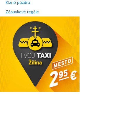
Klzné púzdra
Zásuvkové regále