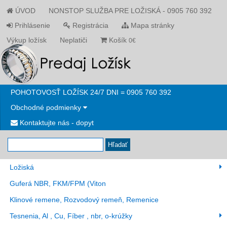
ÚVOD
NONSTOP SLUŽBA PRE LOŽISKÁ - 0905 760 392
Prihlásenie
Registrácia
Mapa stránky
Výkup ložísk
Neplatiči
Košík
0€
POHOTOVOSŤ LOŽÍSK 24/7 DNI = 0905 760 392
Obchodné podmienky
Kontaktujte nás - dopyt
Hľadať
Ložiská
Guferá NBR, FKM/FPM (Viton
Klinové remene, Rozvodový remeň, Remenice
Tesnenia, Al , Cu, Fíber , nbr, o-krúžky