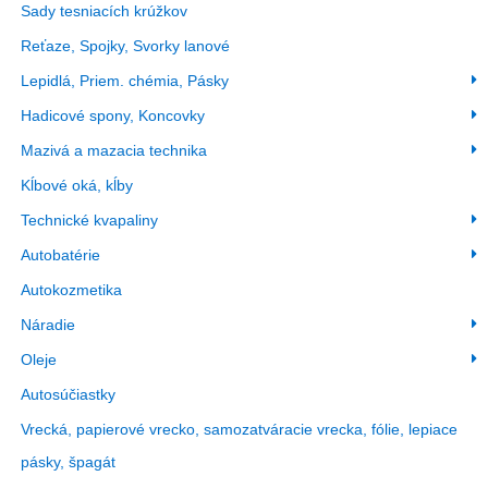
Sady tesniacích krúžkov
Reťaze, Spojky, Svorky lanové
Lepidlá, Priem. chémia, Pásky
Hadicové spony, Koncovky
Mazivá a mazacia technika
Kĺbové oká, kĺby
Technické kvapaliny
Autobatérie
Autokozmetika
Náradie
Oleje
Autosúčiastky
Vrecká, papierové vrecko, samozatváracie vrecka, fólie, lepiace
pásky, špagát