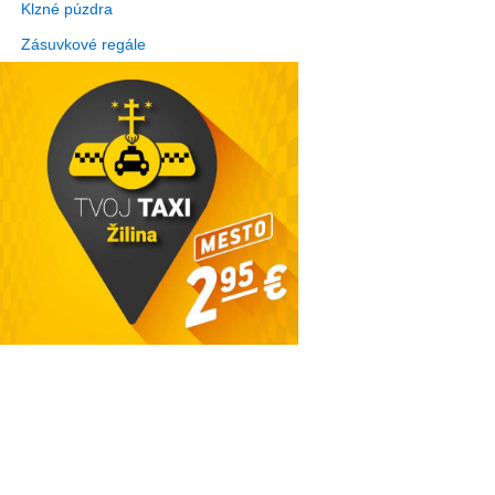
Klzné púzdra
Zásuvkové regále