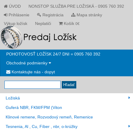
ÚVOD
NONSTOP SLUŽBA PRE LOŽISKÁ - 0905 760 392
Prihlásenie
Registrácia
Mapa stránky
Výkup ložísk
Neplatiči
Košík
0€
POHOTOVOSŤ LOŽÍSK 24/7 DNI = 0905 760 392
Obchodné podmienky
Kontaktujte nás - dopyt
Hľadať
Ložiská
Guferá NBR, FKM/FPM (Viton
Klinové remene, Rozvodový remeň, Remenice
Tesnenia, Al , Cu, Fíber , nbr, o-krúžky