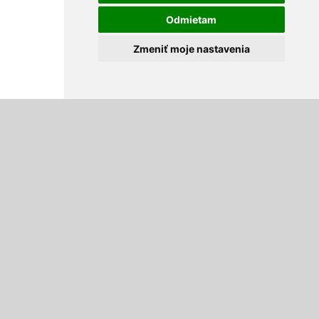
Odmietam
Zmeniť moje nastavenia
Mazivá a mazacia technika