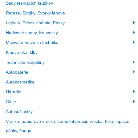
Sady tesniacích krúžkov
Reťaze, Spojky, Svorky lanové
Lepidlá, Priem. chémia, Pásky
Hadicové spony, Koncovky
Mazivá a mazacia technika
Kĺbové oká, kĺby
Technické kvapaliny
Autobatérie
Autokozmetika
Náradie
Oleje
Autosúčiastky
Vrecká, papierové vrecko, samozatváracie vrecka, fólie, lepiace
pásky, špagát