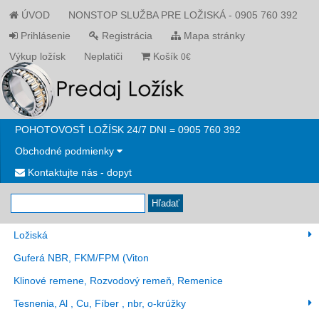
ÚVOD
NONSTOP SLUŽBA PRE LOŽISKÁ - 0905 760 392
Prihlásenie
Registrácia
Mapa stránky
Výkup ložísk
Neplatiči
Košík
0€
POHOTOVOSŤ LOŽÍSK 24/7 DNI = 0905 760 392
Obchodné podmienky
Kontaktujte nás - dopyt
Hľadať
Ložiská
Guferá NBR, FKM/FPM (Viton
Klinové remene, Rozvodový remeň, Remenice
Tesnenia, Al , Cu, Fíber , nbr, o-krúžky