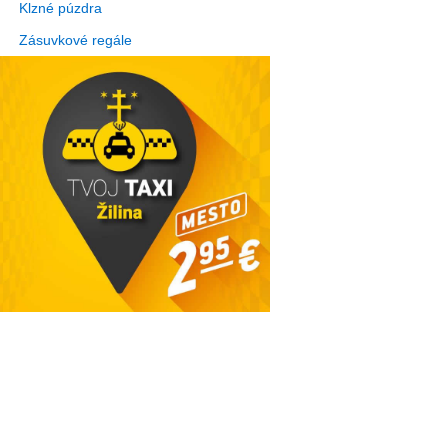
Klzné púzdra
Zásuvkové regále