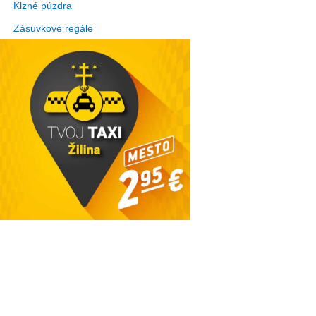
Klzné púzdra
Zásuvkové regále