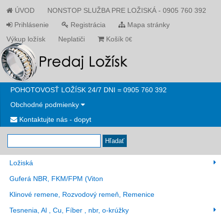
ÚVOD
NONSTOP SLUŽBA PRE LOŽISKÁ - 0905 760 392
Prihlásenie
Registrácia
Mapa stránky
Výkup ložísk
Neplatiči
Košík
0€
POHOTOVOSŤ LOŽÍSK 24/7 DNI = 0905 760 392
Obchodné podmienky
Kontaktujte nás - dopyt
Hľadať
Ložiská
Guferá NBR, FKM/FPM (Viton
Klinové remene, Rozvodový remeň, Remenice
Tesnenia, Al , Cu, Fíber , nbr, o-krúžky