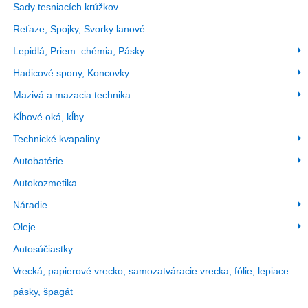
Sady tesniacích krúžkov
Reťaze, Spojky, Svorky lanové
Lepidlá, Priem. chémia, Pásky
Hadicové spony, Koncovky
Mazivá a mazacia technika
Kĺbové oká, kĺby
Technické kvapaliny
Autobatérie
Autokozmetika
Náradie
Oleje
Autosúčiastky
Vrecká, papierové vrecko, samozatváracie vrecka, fólie, lepiace
pásky, špagát