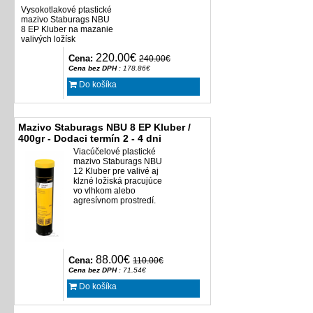
Vysokotlakové ptastické
mazivo Staburags NBU
8 EP Kluber na mazanie
valivých ložísk
220.00€
Cena:
240.00€
Cena bez DPH
: 178.86€
Do košíka
Mazivo Staburags NBU 8 EP Kluber /
400gr - Dodaci termín 2 - 4 dni
Viacúčelové plastické
mazivo Staburags NBU
12 Kluber pre valivé aj
klzné ložiská pracujúce
vo vlhkom alebo
agresívnom prostredí.
88.00€
Cena:
110.00€
Cena bez DPH
: 71.54€
Do košíka