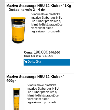
Mazivo Staburags NBU 12 Kluber / 1Kg
- Dodaci termín 2 - 4 dni
Viacúčelové plastické
mazivo Staburags NBU
12 Kluber pre valivé aj
klzné ložiská pracujúce
vo vlhkom alebo
agresívnom prostredí.
190.00€
Cena:
240.00€
Cena bez DPH
: 154.47€
Do košíka
Mazivo Staburags NBU 12 Kluber /
400gr
Viacúčelové plastické
mazivo Staburags NBU
12 Kluber pre valivé aj
klzné ložiská pracujúce
vo vlhkom alebo
agresívnom prostredí.