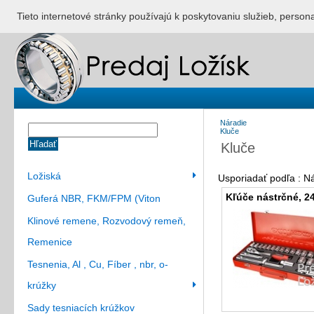
ÚVOD
NONSTOP S
Tieto internetové stránky používajú k poskytovaniu služieb, person
Náradie
Kluče
Hľadať
Kluče
Ložiská
Usporiadať podľa : 
Kľúče nástrčné, 
Guferá NBR, FKM/FPM (Viton
Klinové remene, Rozvodový remeň,
Remenice
Tesnenia, Al , Cu, Fíber , nbr, o-
krúžky
Sady tesniacích krúžkov