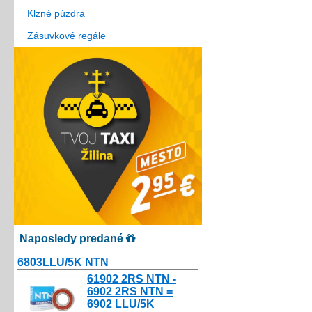
Klzné púzdra
Zásuvkové regále
Naposledy predané
6803LLU/5K NTN
10.80€
61902 2RS NTN -
6902 2RS NTN =
6902 LLU/5K