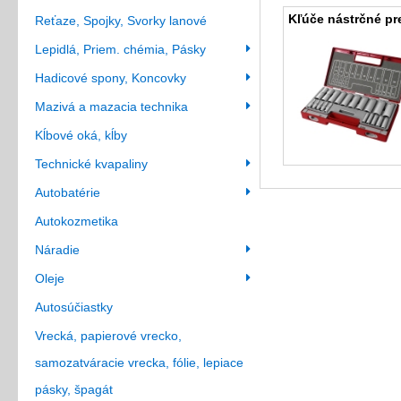
Kľúče nástrčné pr
Reťaze, Spojky, Svorky lanové
Lepidlá, Priem. chémia, Pásky
Hadicové spony, Koncovky
Mazivá a mazacia technika
Kĺbové oká, kĺby
Technické kvapaliny
Autobatérie
Autokozmetika
Náradie
Oleje
Autosúčiastky
Vrecká, papierové vrecko,
samozatváracie vrecka, fólie, lepiace
pásky, špagát