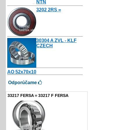
NTN
10.50€
3202 2RS =
3.50€
30304 A ZVL - KLF
CZECH
4.00€
AO 52x70x10
2.16€
Odporúčame
33217 FERSA = 33217 F FERSA