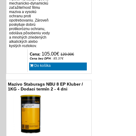
mechanicko-dynamickú
zaťažiteľnosť filmu
maziva a vysokú
ochranu proti
opotrebovaniu. Zároveň
poskytuje dobrú
protikoróznu ochranu,
odoláva pôsobeniu vody
a mnohých zriedených
alkalických alebo
kyslých roztokov.
105.00€
Cena:
120.00€
Cena bez DPH
: 85.37€
Do košíka
Mazivo Staburags NBU 8 EP Kluber /
1KG - Dodaci termín 2 - 4 dni