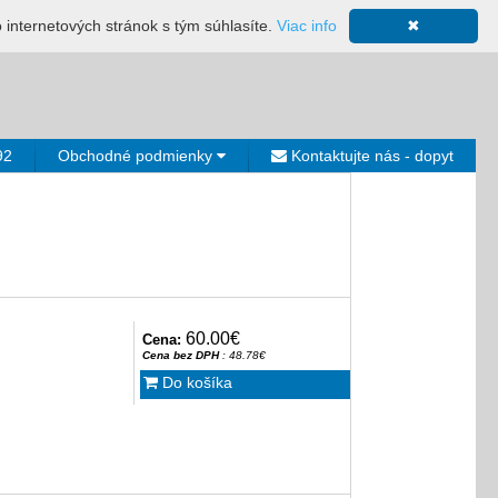
ácia
Mapa stránky
Výkup ložísk
Neplatiči
Košík
o internetových stránok s tým súhlasíte.
Viac info
✖
0€
92
Obchodné podmienky
Kontaktujte nás - dopyt
60.00€
Cena:
Cena bez DPH
: 48.78€
Do košíka