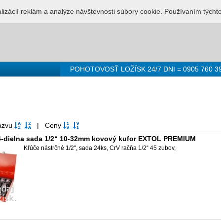
LUŽBA PRE LOŽISKÁ - 0905 760 392
Prihlásenie
Registr
alizácií reklám a analýze návštevnosti súbory cookie. Používaním týcht
POHOTOVOSŤ LOŽÍSK 24/7 DNI = 0905 760 3
Názvu
| Ceny
24-dielna sada 1/2“ 10-32mm kovový kufor EXTOL PREMIUM
Kľúče nástrčné 1/2", sada 24ks, CrV račňa 1/2“ 45 zubov,