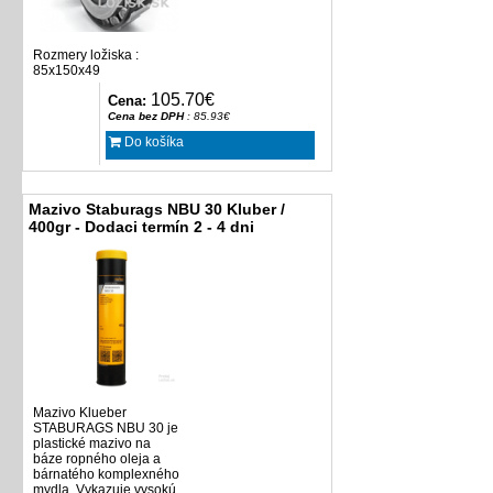
Rozmery ložiska :
85x150x49
105.70€
Cena:
Cena bez DPH
: 85.93€
Do košíka
Mazivo Staburags NBU 30 Kluber /
400gr - Dodaci termín 2 - 4 dni
Mazivo Klueber
STABURAGS NBU 30 je
plastické mazivo na
báze ropného oleja a
bárnatého komplexného
mydla. Vykazuje vysokú