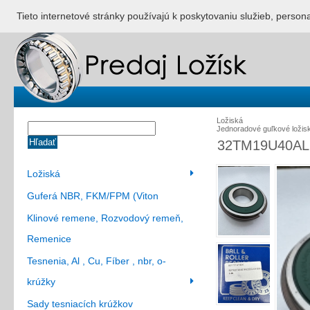
ÚVOD
NONSTOP S
Tieto internetové stránky používajú k poskytovaniu služieb, person
Ložiská
Jednoradové guľkové ložis
Hľadať
32TM19U40AL 
Ložiská
Guferá NBR, FKM/FPM (Viton
Klinové remene, Rozvodový remeň,
Remenice
Tesnenia, Al , Cu, Fíber , nbr, o-
krúžky
Sady tesniacích krúžkov