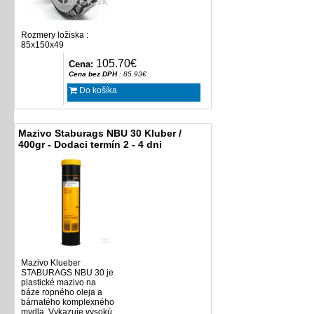
Rozmery ložiska :
85x150x49
105.70€
Cena:
Cena bez DPH
: 85.93€
Do košíka
Mazivo Staburags NBU 30 Kluber /
400gr - Dodaci termín 2 - 4 dni
Mazivo Klueber
STABURAGS NBU 30 je
plastické mazivo na
báze ropného oleja a
bárnatého komplexného
mydla. Vykazuje vysokú