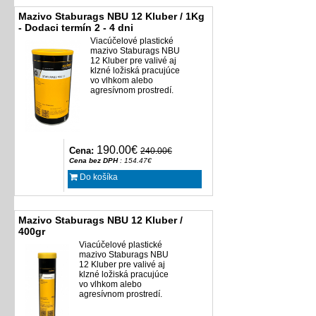
Mazivo Staburags NBU 12 Kluber / 1Kg
- Dodaci termín 2 - 4 dni
Viacúčelové plastické
mazivo Staburags NBU
12 Kluber pre valivé aj
klzné ložiská pracujúce
vo vlhkom alebo
agresívnom prostredí.
190.00€
Cena:
240.00€
Cena bez DPH
: 154.47€
Do košíka
Mazivo Staburags NBU 12 Kluber /
400gr
Viacúčelové plastické
mazivo Staburags NBU
12 Kluber pre valivé aj
klzné ložiská pracujúce
vo vlhkom alebo
agresívnom prostredí.