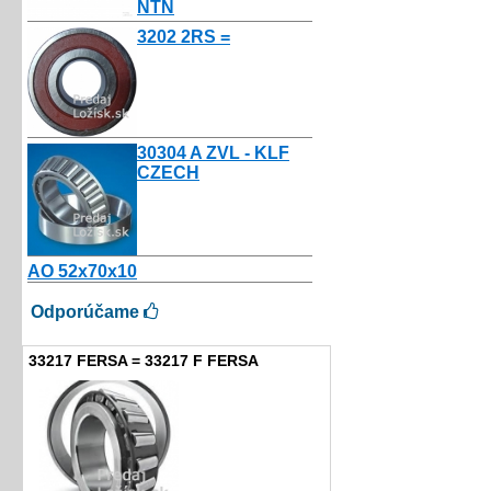
NTN
10.50€
3202 2RS =
3.50€
30304 A ZVL - KLF
CZECH
4.00€
AO 52x70x10
2.16€
Odporúčame
33217 FERSA = 33217 F FERSA