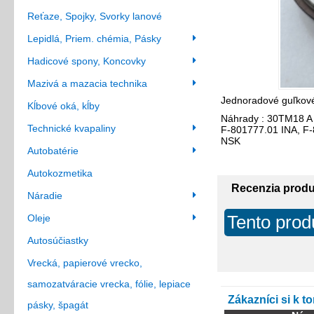
Reťaze, Spojky, Svorky lanové
Lepidlá, Priem. chémia, Pásky
Hadicové spony, Koncovky
Mazivá a mazacia technika
Jednoradové guľkové
Kĺbové oká, kĺby
Náhrady : 30TM18 A
Technické kvapaliny
F-801777.01 INA, 
NSK
Autobatérie
Autokozmetika
Recenzia prod
Náradie
Tento prod
Oleje
Autosúčiastky
Vrecká, papierové vrecko,
samozatváracie vrecka, fólie, lepiace
Zákazníci si k t
pásky, špagát