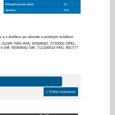
Vonkajší priemer (mm)
66
Výrobca
NSK
 a s drážkou po obvode a poistným krúžkom
A, GU3R-7065-AXA, 93368562, 0720002 OPEL,
14 GM, 93368562 GM, 712150510 FAG, 801777
+ Pridať hodnotenie