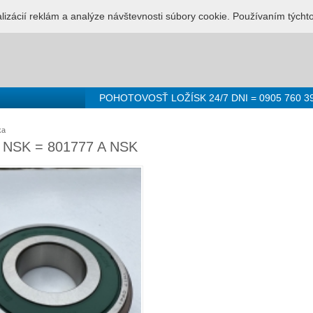
LUŽBA PRE LOŽISKÁ - 0905 760 392
Prihlásenie
Registr
alizácií reklám a analýze návštevnosti súbory cookie. Používaním týcht
POHOTOVOSŤ LOŽÍSK 24/7 DNI = 0905 760 3
ka
NSK = 801777 A NSK