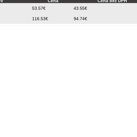
ov
Cena
Cena bez DPH
53.57€
43.55€
116.53€
94.74€