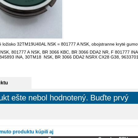
 ložisko 32TM19U40AL NSK = 801777 A NSK, obojstranne kryté gumov
 NSK, 801777 A NSK, BR 3066 KBC, BR 3066 DDA2 NR, F 801777 IN
F-845893 INA, 30TM18 NSK, BR 3066 DDA2 NSRX CX28 G38, 963370
uktu
ukt ešte nebol hodnotený. Buďte prvý
omuto produktu kúpili aj