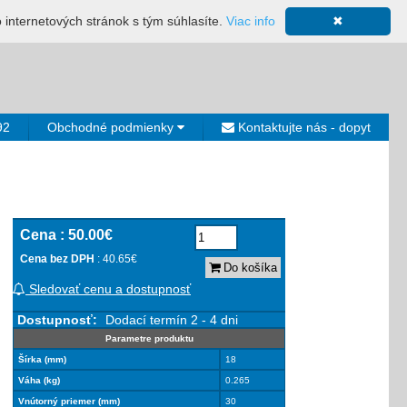
ácia
Mapa stránky
Výkup ložísk
Neplatiči
Košík
o internetových stránok s tým súhlasíte.
Viac info
✖
0€
92
Obchodné podmienky
Kontaktujte nás - dopyt
Cena :
50.00€
Cena bez DPH
: 40.65€
Do košíka
Sledovať cenu a dostupnosť
Dostupnosť:
Dodací termín 2 - 4 dni
Parametre produktu
Šírka (mm)
18
Váha (kg)
0.265
Vnútorný priemer (mm)
30