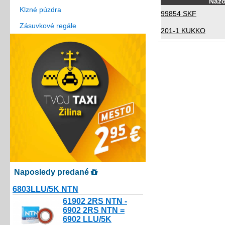
Náz
Klzné púzdra
99854 SKF
Zásuvkové regále
201-1 KUKKO
Naposledy predané
6803LLU/5K NTN
10.80€
61902 2RS NTN -
6902 2RS NTN =
6902 LLU/5K