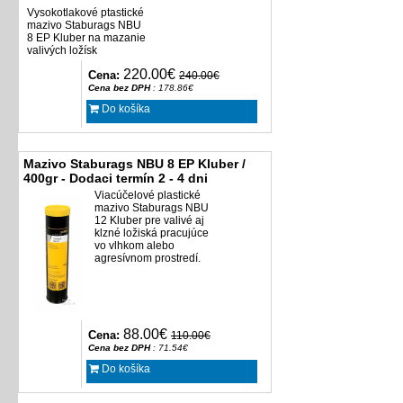
Vysokotlakové ptastické
mazivo Staburags NBU
8 EP Kluber na mazanie
valivých ložísk
220.00€
Cena:
240.00€
Cena bez DPH
: 178.86€
Do košíka
Mazivo Staburags NBU 8 EP Kluber /
400gr - Dodaci termín 2 - 4 dni
Viacúčelové plastické
mazivo Staburags NBU
12 Kluber pre valivé aj
klzné ložiská pracujúce
vo vlhkom alebo
agresívnom prostredí.
88.00€
Cena:
110.00€
Cena bez DPH
: 71.54€
Do košíka