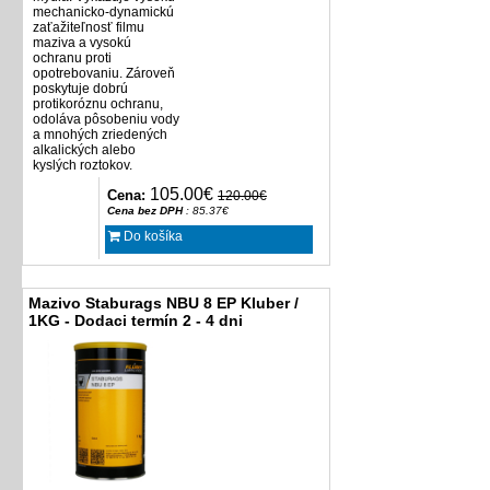
mechanicko-dynamickú
zaťažiteľnosť filmu
maziva a vysokú
ochranu proti
opotrebovaniu. Zároveň
poskytuje dobrú
protikoróznu ochranu,
odoláva pôsobeniu vody
a mnohých zriedených
alkalických alebo
kyslých roztokov.
105.00€
Cena:
120.00€
Cena bez DPH
: 85.37€
Do košíka
Mazivo Staburags NBU 8 EP Kluber /
1KG - Dodaci termín 2 - 4 dni