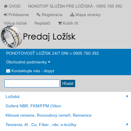
ÚVOD
NONSTOP SLUŽBA PRE LOŽISKÁ - 0905 760 392
Prihlásenie
Registrácia
Mapa stránky
Výkup ložísk
Neplatiči
Košík
0€
POHOTOVOSŤ LOŽÍSK 24/7 DNI = 0905 760 392
Obchodné podmienky
Kontaktujte nás - dopyt
Hľadať
Ložiská
Guferá NBR, FKM/FPM (Viton
Klinové remene, Rozvodový remeň, Remenice
Tesnenia, Al , Cu, Fíber , nbr, o-krúžky