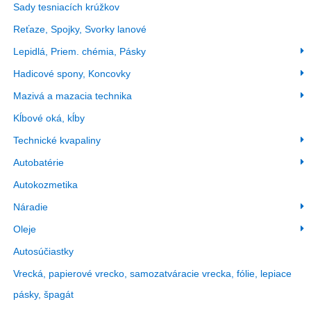
Sady tesniacích krúžkov
Reťaze, Spojky, Svorky lanové
Lepidlá, Priem. chémia, Pásky
Hadicové spony, Koncovky
Mazivá a mazacia technika
Kĺbové oká, kĺby
Technické kvapaliny
Autobatérie
Autokozmetika
Náradie
Oleje
Autosúčiastky
Vrecká, papierové vrecko, samozatváracie vrecka, fólie, lepiace
pásky, špagát