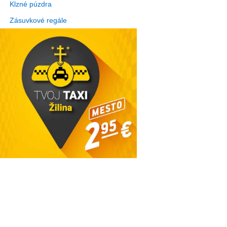
Klzné púzdra
Zásuvkové regále