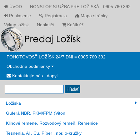
ÚVOD
NONSTOP SLUŽBA PRE LOŽISKÁ - 0905 760 392
Prihlásenie
Registrácia
Mapa stránky
Výkup ložísk
Neplatiči
Košík
0€
POHOTOVOSŤ LOŽÍSK 24/7 DNI = 0905 760 392
Obchodné podmienky
Kontaktujte nás - dopyt
Hľadať
Ložiská
Guferá NBR, FKM/FPM (Viton
Klinové remene, Rozvodový remeň, Remenice
Tesnenia, Al , Cu, Fíber , nbr, o-krúžky