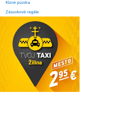
Klzné púzdra
Zásuvkové regále