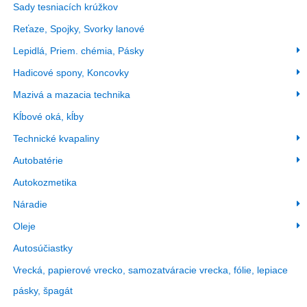
Sady tesniacích krúžkov
Reťaze, Spojky, Svorky lanové
Lepidlá, Priem. chémia, Pásky
Hadicové spony, Koncovky
Mazivá a mazacia technika
Kĺbové oká, kĺby
Technické kvapaliny
Autobatérie
Autokozmetika
Náradie
Oleje
Autosúčiastky
Vrecká, papierové vrecko, samozatváracie vrecka, fólie, lepiace
pásky, špagát