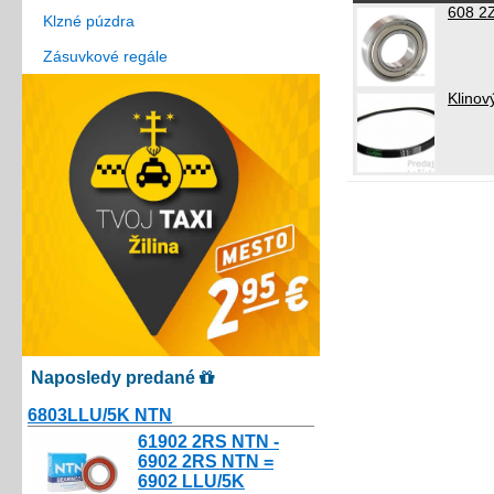
608 2Z
Klzné púzdra
Zásuvkové regále
Klino
Naposledy predané
6803LLU/5K NTN
10.80€
61902 2RS NTN -
6902 2RS NTN =
6902 LLU/5K