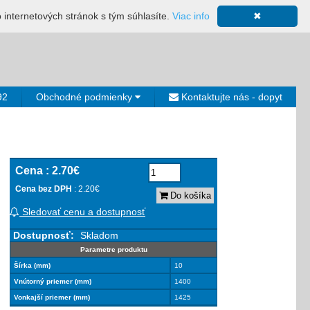
ácia
Mapa stránky
Výkup ložísk
Neplatiči
Košík
o internetových stránok s tým súhlasíte.
Viac info
✖
0€
92
Obchodné podmienky
Kontaktujte nás - dopyt
Cena :
2.70€
Cena bez DPH
: 2.20€
Do košíka
Sledovať cenu a dostupnosť
Dostupnosť:
Skladom
Parametre produktu
Šírka (mm)
10
Vnútorný priemer (mm)
1400
Vonkajší priemer (mm)
1425