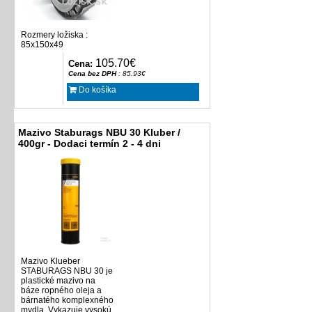
Rozmery ložiska :
85x150x49
105.70€
Cena:
Cena bez DPH
: 85.93€
Do košíka
Mazivo Staburags NBU 30 Kluber /
400gr - Dodaci termín 2 - 4 dni
Mazivo Klueber
STABURAGS NBU 30 je
plastické mazivo na
báze ropného oleja a
bárnatého komplexného
mydla. Vykazuje vysokú