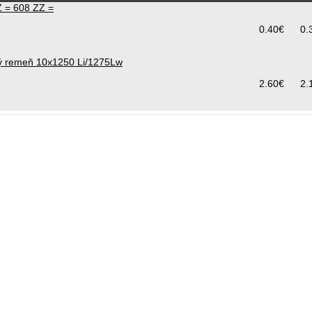
 = 608 ZZ =
0.40€
0.
vý remeň 10x1250 Li/1275Lw
2.60€
2.