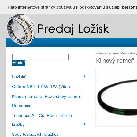
ÚVOD
NONSTOP S
Tieto internetové stránky používajú k poskytovaniu služieb, person
Klinové remene, Rozvodov
Klinový remeň
Hľadať
Ložiská
Guferá NBR, FKM/FPM (Viton
Klinové remene, Rozvodový remeň,
Remenice
Tesnenia, Al , Cu, Fíber , nbr, o-
krúžky
Sady tesniacích krúžkov