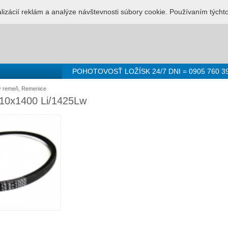
LUŽBA PRE LOŽISKÁ - 0905 760 392
Prihlásenie
Registr
alizácií reklám a analýze návštevnosti súbory cookie. Používaním týcht
POHOTOVOSŤ LOŽÍSK 24/7 DNI = 0905 760 3
ý remeň, Remenice
 10x1400 Li/1425Lw