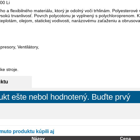
00 Li
o a flexibilného materiálu, ktorý je odolný voči trhlinám. Polyestero
 vysokú trvanlivosť. Povrch polycotonu je vyplnený s polychloroprenom.
teplotám, olejom, statickej vodivosti, narázovému zaťaženiu a obrusova
presory, Ventilátory,
e stroje.
uktu
ukt ešte nebol hodnotený. Buďte prvý
omuto produktu kúpili aj
Názov
Cena