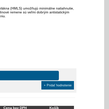
vé vlákna (HMLS) umožňujú minimálne natiahnutie,
 Klínové remene sú veľmi dobrým antistatickým
niu.
+ Pridať hodnotenie
Cena bez DPH
Košík