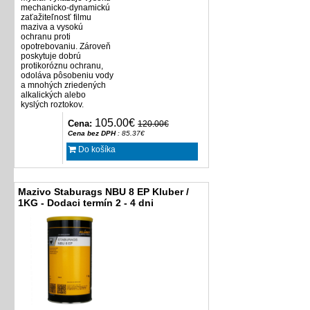
mechanicko-dynamickú
zaťažiteľnosť filmu
maziva a vysokú
ochranu proti
opotrebovaniu. Zároveň
poskytuje dobrú
protikoróznu ochranu,
odoláva pôsobeniu vody
a mnohých zriedených
alkalických alebo
kyslých roztokov.
105.00€
Cena:
120.00€
Cena bez DPH
: 85.37€
Do košíka
Mazivo Staburags NBU 8 EP Kluber /
1KG - Dodaci termín 2 - 4 dni