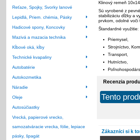
Klinový remeň 10x14
Reťaze, Spojky, Svorky lanové
Sú vyrobené z pevnéh
stabilizáciu dĺžky a
Lepidlá, Priem. chémia, Pásky
prvkom, odolné voči 
Hadicové spony, Koncovky
Štandardné využitie:
Mazivá a mazacia technika
Priemysel,
Strojníctvo, Kom
Kĺbové oká, kĺby
Transport,
Technické kvapaliny
Hutníctvo,
Autobatérie
Poľnohospodársk
Autokozmetika
Recenzia prod
Náradie
Tento prod
Oleje
Autosúčiastky
Vrecká, papierové vrecko,
samozatváracie vrecka, fólie, lepiace
Zákazníci si k t
pásky, špagát