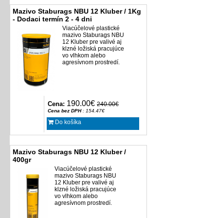
Mazivo Staburags NBU 12 Kluber / 1Kg
- Dodaci termín 2 - 4 dni
Viacúčelové plastické
mazivo Staburags NBU
12 Kluber pre valivé aj
klzné ložiská pracujúce
vo vlhkom alebo
agresívnom prostredí.
190.00€
Cena:
240.00€
Cena bez DPH
: 154.47€
Do košíka
Mazivo Staburags NBU 12 Kluber /
400gr
Viacúčelové plastické
mazivo Staburags NBU
12 Kluber pre valivé aj
klzné ložiská pracujúce
vo vlhkom alebo
agresívnom prostredí.