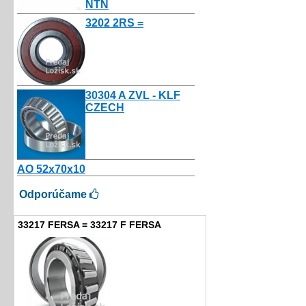
NTN
10.50€
3202 2RS =
3.50€
30304 A ZVL - KLF
CZECH
4.00€
AO 52x70x10
2.16€
Odporúčame
33217 FERSA = 33217 F FERSA