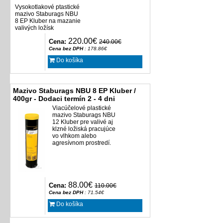
Vysokotlakové ptastické
mazivo Staburags NBU
8 EP Kluber na mazanie
valivých ložísk
220.00€
Cena:
240.00€
Cena bez DPH
: 178.86€
Do košíka
Mazivo Staburags NBU 8 EP Kluber /
400gr - Dodaci termín 2 - 4 dni
Viacúčelové plastické
mazivo Staburags NBU
12 Kluber pre valivé aj
klzné ložiská pracujúce
vo vlhkom alebo
agresívnom prostredí.
88.00€
Cena:
110.00€
Cena bez DPH
: 71.54€
Do košíka