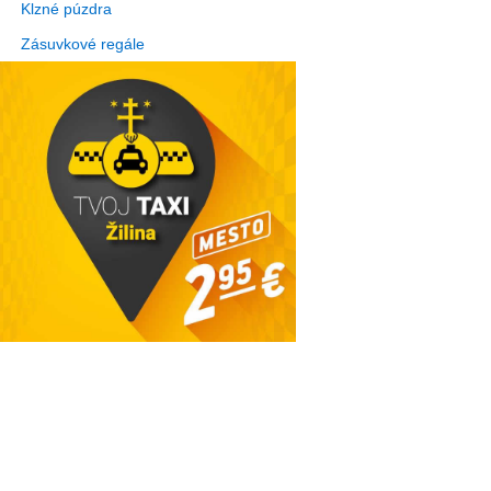
Klzné púzdra
Zásuvkové regále