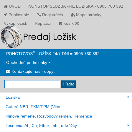
ÚVOD
NONSTOP SLUŽBA PRE LOŽISKÁ - 0905 760 392
Prihlásenie
Registrácia
Mapa stránky
Výkup ložísk
Neplatiči
Košík
0€
POHOTOVOSŤ LOŽÍSK 24/7 DNI = 0905 760 392
Obchodné podmienky
Kontaktujte nás - dopyt
Hľadať
Ložiská
Guferá NBR, FKM/FPM (Viton
Klinové remene, Rozvodový remeň, Remenice
Tesnenia, Al , Cu, Fíber , nbr, o-krúžky