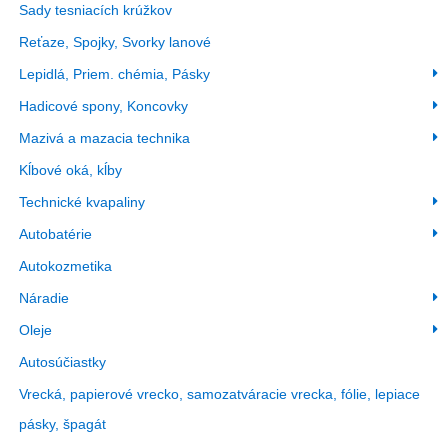
Sady tesniacích krúžkov
Reťaze, Spojky, Svorky lanové
Lepidlá, Priem. chémia, Pásky
Hadicové spony, Koncovky
Mazivá a mazacia technika
Kĺbové oká, kĺby
Technické kvapaliny
Autobatérie
Autokozmetika
Náradie
Oleje
Autosúčiastky
Vrecká, papierové vrecko, samozatváracie vrecka, fólie, lepiace
pásky, špagát