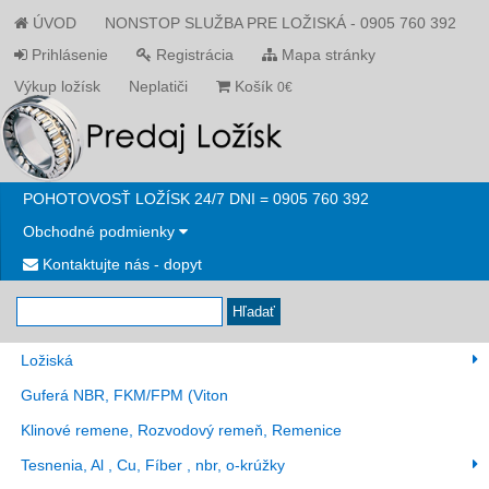
ÚVOD
NONSTOP SLUŽBA PRE LOŽISKÁ - 0905 760 392
Prihlásenie
Registrácia
Mapa stránky
Výkup ložísk
Neplatiči
Košík
0€
POHOTOVOSŤ LOŽÍSK 24/7 DNI = 0905 760 392
Obchodné podmienky
Kontaktujte nás - dopyt
Hľadať
Ložiská
Guferá NBR, FKM/FPM (Viton
Klinové remene, Rozvodový remeň, Remenice
Tesnenia, Al , Cu, Fíber , nbr, o-krúžky