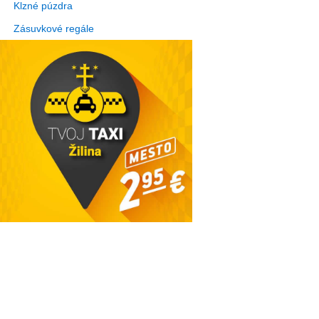
Klzné púzdra
Zásuvkové regále