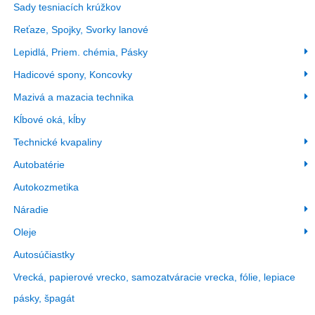
Sady tesniacích krúžkov
Reťaze, Spojky, Svorky lanové
Lepidlá, Priem. chémia, Pásky
Hadicové spony, Koncovky
Mazivá a mazacia technika
Kĺbové oká, kĺby
Technické kvapaliny
Autobatérie
Autokozmetika
Náradie
Oleje
Autosúčiastky
Vrecká, papierové vrecko, samozatváracie vrecka, fólie, lepiace
pásky, špagát