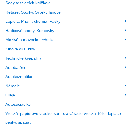
Sady tesniacích krúžkov
Reťaze, Spojky, Svorky lanové
Lepidlá, Priem. chémia, Pásky
Hadicové spony, Koncovky
Mazivá a mazacia technika
Kĺbové oká, kĺby
Technické kvapaliny
Autobatérie
Autokozmetika
Náradie
Oleje
Autosúčiastky
Vrecká, papierové vrecko, samozatváracie vrecka, fólie, lepiace
pásky, špagát