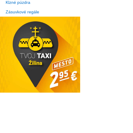
Klzné púzdra
Zásuvkové regále