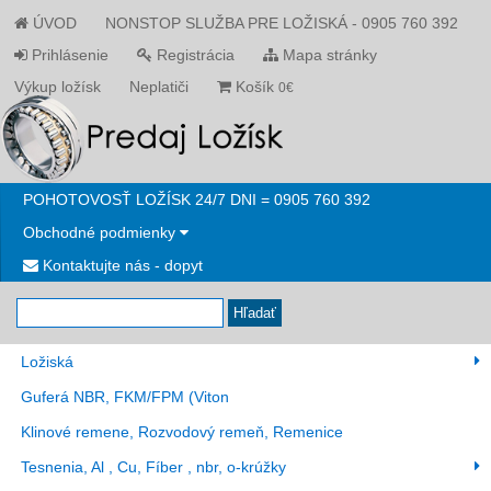
ÚVOD
NONSTOP SLUŽBA PRE LOŽISKÁ - 0905 760 392
Prihlásenie
Registrácia
Mapa stránky
Výkup ložísk
Neplatiči
Košík
0€
POHOTOVOSŤ LOŽÍSK 24/7 DNI = 0905 760 392
Obchodné podmienky
Kontaktujte nás - dopyt
Hľadať
Ložiská
Guferá NBR, FKM/FPM (Viton
Klinové remene, Rozvodový remeň, Remenice
Tesnenia, Al , Cu, Fíber , nbr, o-krúžky