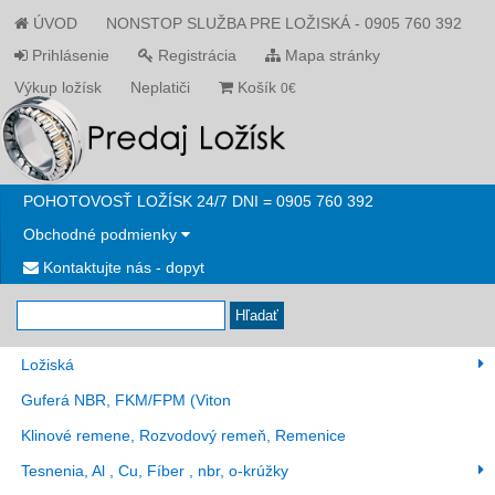
ÚVOD
NONSTOP SLUŽBA PRE LOŽISKÁ - 0905 760 392
Prihlásenie
Registrácia
Mapa stránky
Výkup ložísk
Neplatiči
Košík
0€
POHOTOVOSŤ LOŽÍSK 24/7 DNI = 0905 760 392
Obchodné podmienky
Kontaktujte nás - dopyt
Hľadať
Ložiská
Guferá NBR, FKM/FPM (Viton
Klinové remene, Rozvodový remeň, Remenice
Tesnenia, Al , Cu, Fíber , nbr, o-krúžky