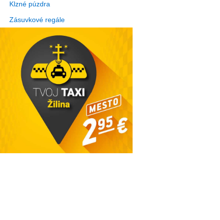
Klzné púzdra
Zásuvkové regále