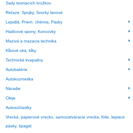
Sady tesniacích krúžkov
Reťaze, Spojky, Svorky lanové
Lepidlá, Priem. chémia, Pásky
Hadicové spony, Koncovky
Mazivá a mazacia technika
Kĺbové oká, kĺby
Technické kvapaliny
Autobatérie
Autokozmetika
Náradie
Oleje
Autosúčiastky
Vrecká, papierové vrecko, samozatváracie vrecka, fólie, lepiace
pásky, špagát