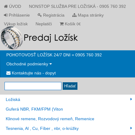
ÚVOD
NONSTOP SLUŽBA PRE LOŽISKÁ - 0905 760 392
Prihlásenie
Registrácia
Mapa stránky
Výkup ložísk
Neplatiči
Košík
0€
POHOTOVOSŤ LOŽÍSK 24/7 DNI = 0905 760 392
Obchodné podmienky
Kontaktujte nás - dopyt
Hľadať
Ložiská
Guferá NBR, FKM/FPM (Viton
Klinové remene, Rozvodový remeň, Remenice
Tesnenia, Al , Cu, Fíber , nbr, o-krúžky