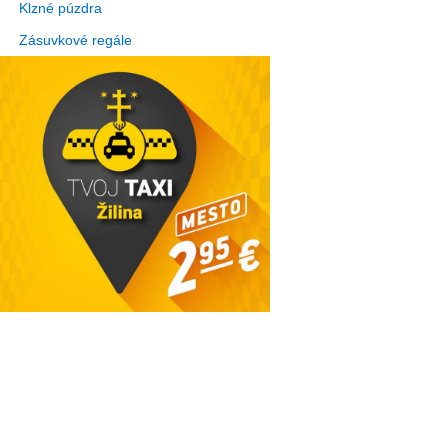
Klzné púzdra
Zásuvkové regále