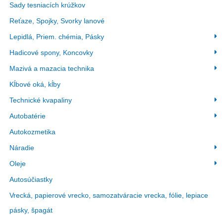
Sady tesniacích krúžkov
Reťaze, Spojky, Svorky lanové
Lepidlá, Priem. chémia, Pásky
Hadicové spony, Koncovky
Mazivá a mazacia technika
Kĺbové oká, kĺby
Technické kvapaliny
Autobatérie
Autokozmetika
Náradie
Oleje
Autosúčiastky
Vrecká, papierové vrecko, samozatváracie vrecka, fólie, lepiace
pásky, špagát