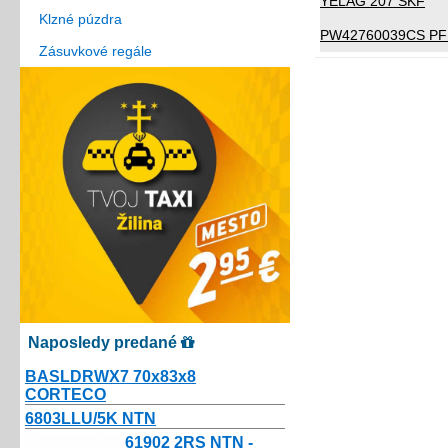
YELAG 207 SKF
Klzné púzdra
PW42760039CS PF
Zásuvkové regále
Naposledy predané
BASLDRWX7 70x83x8
CORTECO
9.56€
6803LLU/5K NTN
10.80€
61902 2RS NTN -