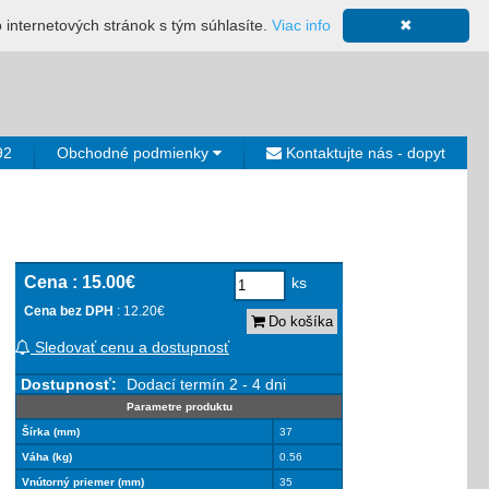
ácia
Mapa stránky
Výkup ložísk
Neplatiči
Košík
o internetových stránok s tým súhlasíte.
Viac info
✖
0€
92
Obchodné podmienky
Kontaktujte nás - dopyt
Cena :
15.00€
ks
Cena bez DPH
: 12.20€
Do košíka
Sledovať cenu a dostupnosť
Dostupnosť:
Dodací termín 2 - 4 dni
Parametre produktu
Šírka (mm)
37
Váha (kg)
0.56
Vnútorný priemer (mm)
35