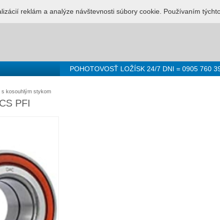
LUŽBA PRE LOŽISKÁ - 0905 760 392
Prihlásenie
Registr
alizácií reklám a analýze návštevnosti súbory cookie. Používaním týcht
POHOTOVOSŤ LOŽÍSK 24/7 DNI = 0905 760 3
o s kosouhlým stykom
CS PFI