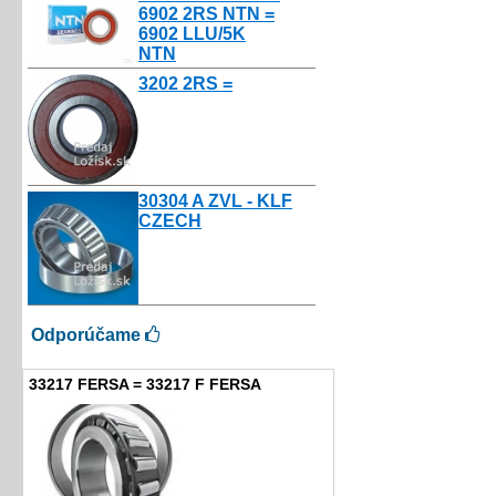
6902 2RS NTN =
6902 LLU/5K
NTN
10.50€
3202 2RS =
3.50€
30304 A ZVL - KLF
CZECH
4.00€
Odporúčame
33217 FERSA = 33217 F FERSA