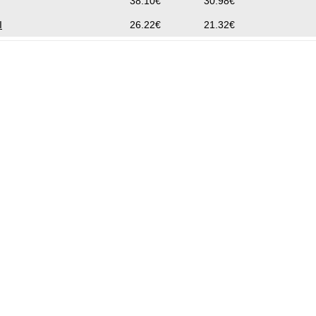
38.10€
30.98€
I
26.22€
21.32€