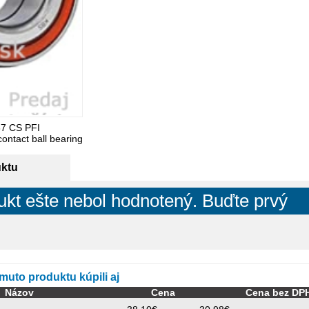
7 CS PFI
ontact ball bearing
uktu
ukt ešte nebol hodnotený. Buďte prvý
omuto produktu kúpili aj
Názov
Cena
Cena bez DP