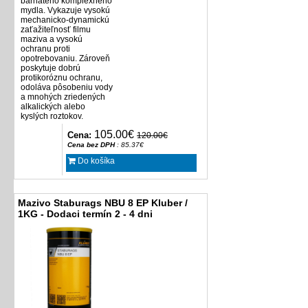
bárnatého komplexného
mydla. Vykazuje vysokú
mechanicko-dynamickú
zaťažiteľnosť filmu
maziva a vysokú
ochranu proti
opotrebovaniu. Zároveň
poskytuje dobrú
protikoróznu ochranu,
odoláva pôsobeniu vody
a mnohých zriedených
alkalických alebo
kyslých roztokov.
105.00€
Cena:
120.00€
Cena bez DPH
: 85.37€
Do košíka
Mazivo Staburags NBU 8 EP Kluber /
1KG - Dodaci termín 2 - 4 dni