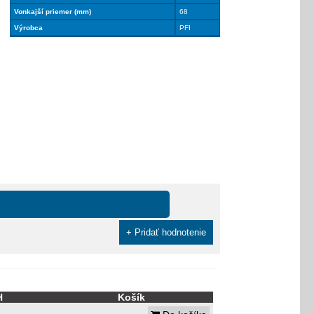
Vonkajší priemer (mm)
68
Výrobca
PFI
+ Pridať hodnotenie
H
Košík