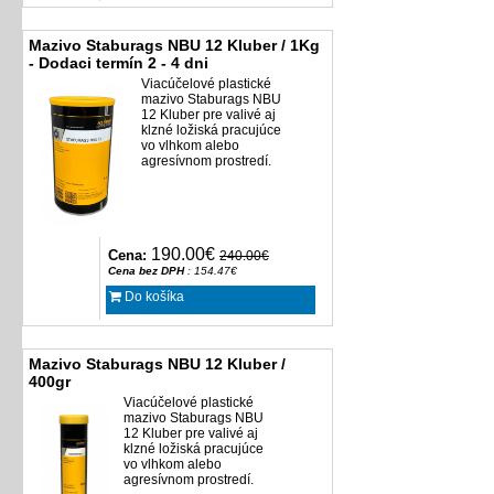
Mazivo Staburags NBU 12 Kluber / 1Kg
- Dodaci termín 2 - 4 dni
Viacúčelové plastické
mazivo Staburags NBU
12 Kluber pre valivé aj
klzné ložiská pracujúce
vo vlhkom alebo
agresívnom prostredí.
190.00€
Cena:
240.00€
Cena bez DPH
: 154.47€
Do košíka
Mazivo Staburags NBU 12 Kluber /
400gr
Viacúčelové plastické
mazivo Staburags NBU
12 Kluber pre valivé aj
klzné ložiská pracujúce
vo vlhkom alebo
agresívnom prostredí.