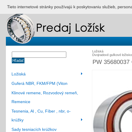
ÚVOD
NONSTOP S
Tieto internetové stránky používajú k poskytovaniu služieb, person
Ložiská
Dvojradové guľkové ložisk
Hľadať
PW 35680037 
Ložiská
Guferá NBR, FKM/FPM (Viton
Klinové remene, Rozvodový remeň,
Remenice
Tesnenia, Al , Cu, Fíber , nbr, o-
krúžky
Sady tesniacích krúžkov