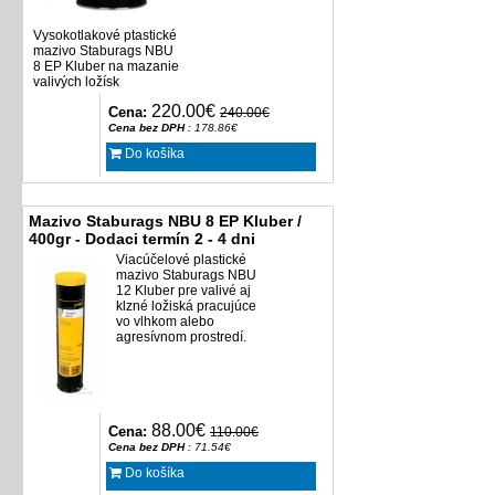
Vysokotlakové ptastické
mazivo Staburags NBU
8 EP Kluber na mazanie
valivých ložísk
220.00€
Cena:
240.00€
Cena bez DPH
: 178.86€
Do košíka
Mazivo Staburags NBU 8 EP Kluber /
400gr - Dodaci termín 2 - 4 dni
Viacúčelové plastické
mazivo Staburags NBU
12 Kluber pre valivé aj
klzné ložiská pracujúce
vo vlhkom alebo
agresívnom prostredí.
88.00€
Cena:
110.00€
Cena bez DPH
: 71.54€
Do košíka