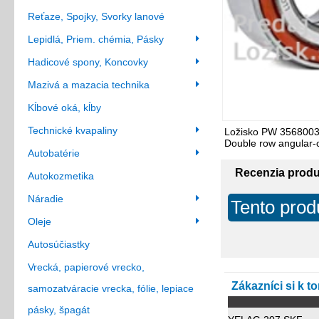
Reťaze, Spojky, Svorky lanové
Lepidlá, Priem. chémia, Pásky
Hadicové spony, Koncovky
Mazivá a mazacia technika
Kĺbové oká, kĺby
Technické kvapaliny
Ložisko PW 3568003
Double row angular-c
Autobatérie
Recenzia prod
Autokozmetika
Náradie
Tento prod
Oleje
Autosúčiastky
Vrecká, papierové vrecko,
Zákazníci si k t
samozatváracie vrecka, fólie, lepiace
pásky, špagát