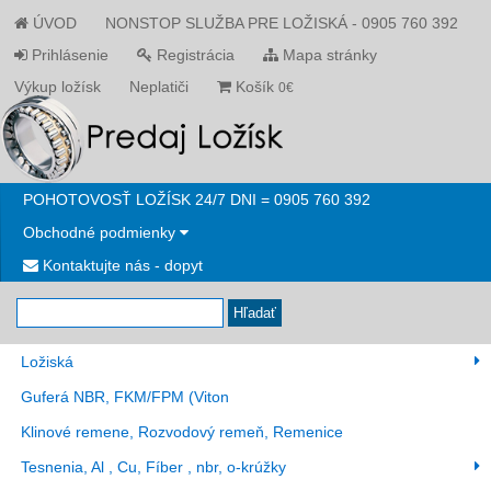
ÚVOD
NONSTOP SLUŽBA PRE LOŽISKÁ - 0905 760 392
Prihlásenie
Registrácia
Mapa stránky
Výkup ložísk
Neplatiči
Košík
0€
POHOTOVOSŤ LOŽÍSK 24/7 DNI = 0905 760 392
Obchodné podmienky
Kontaktujte nás - dopyt
Hľadať
Ložiská
Guferá NBR, FKM/FPM (Viton
Klinové remene, Rozvodový remeň, Remenice
Tesnenia, Al , Cu, Fíber , nbr, o-krúžky