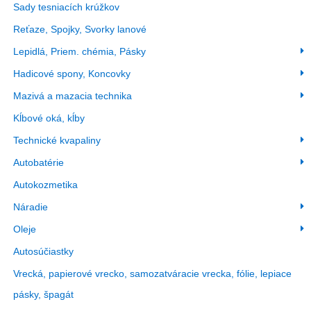
Sady tesniacích krúžkov
Reťaze, Spojky, Svorky lanové
Lepidlá, Priem. chémia, Pásky
Hadicové spony, Koncovky
Mazivá a mazacia technika
Kĺbové oká, kĺby
Technické kvapaliny
Autobatérie
Autokozmetika
Náradie
Oleje
Autosúčiastky
Vrecká, papierové vrecko, samozatváracie vrecka, fólie, lepiace
pásky, špagát