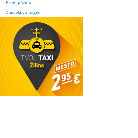
Klzné púzdra
Zásuvkové regále