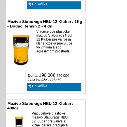
Do košíka
Mazivo Staburags NBU 12 Kluber / 1Kg
- Dodaci termín 2 - 4 dni
Viacúčelové plastické
mazivo Staburags NBU
12 Kluber pre valivé aj
klzné ložiská pracujúce
vo vlhkom alebo
agresívnom prostredí.
190.00€
Cena:
240.00€
Cena bez DPH
: 154.47€
Do košíka
Mazivo Staburags NBU 12 Kluber /
400gr
Viacúčelové plastické
mazivo Staburags NBU
12 Kluber pre valivé aj
klzné ložiská pracujúce