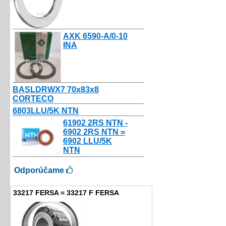
AXK 6590-A/0-10
INA
9.00€
BASLDRWX7 70x83x8
CORTECO
9.56€
6803LLU/5K NTN
10.80€
61902 2RS NTN -
6902 2RS NTN =
6902 LLU/5K
NTN
10.50€
Odporúčame
33217 FERSA = 33217 F FERSA