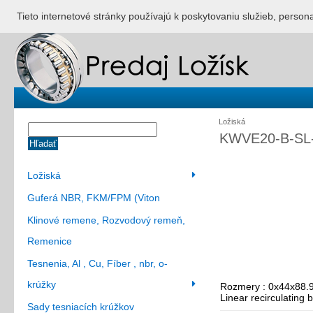
ÚVOD
NONSTOP S
Tieto internetové stránky používajú k poskytovaniu služieb, person
Ložiská
KWVE20-B-SL
Hľadať
Ložiská
Guferá NBR, FKM/FPM (Viton
Klinové remene, Rozvodový remeň,
Remenice
Tesnenia, Al , Cu, Fíber , nbr, o-
krúžky
Rozmery : 0x44x88.
Linear recirculating b
Sady tesniacích krúžkov