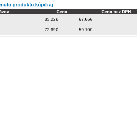
omuto produktu kúpili aj
ázov
Cena
Cena bez DPH
83.22€
67.66€
72.69€
59.10€