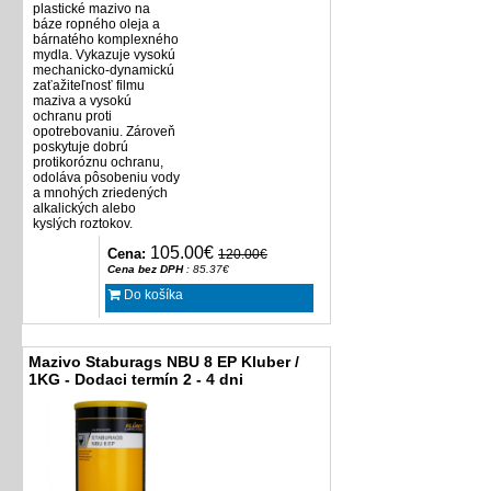
plastické mazivo na
báze ropného oleja a
bárnatého komplexného
mydla. Vykazuje vysokú
mechanicko-dynamickú
zaťažiteľnosť filmu
maziva a vysokú
ochranu proti
opotrebovaniu. Zároveň
poskytuje dobrú
protikoróznu ochranu,
odoláva pôsobeniu vody
a mnohých zriedených
alkalických alebo
kyslých roztokov.
105.00€
Cena:
120.00€
Cena bez DPH
: 85.37€
Do košíka
Mazivo Staburags NBU 8 EP Kluber /
1KG - Dodaci termín 2 - 4 dni