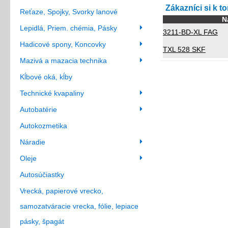
Zákazníci si k t
Reťaze, Spojky, Svorky lanové
N
Lepidlá, Priem. chémia, Pásky
3211-BD-XL FAG
Hadicové spony, Koncovky
TXL 528 SKF
Mazivá a mazacia technika
Kĺbové oká, kĺby
Technické kvapaliny
Autobatérie
Autokozmetika
Náradie
Oleje
Autosúčiastky
Vrecká, papierové vrecko,
samozatváracie vrecka, fólie, lepiace
pásky, špagát