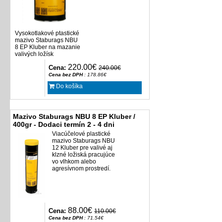
Vysokotlakové ptastické
mazivo Staburags NBU
8 EP Kluber na mazanie
valivých ložísk
220.00€
Cena:
240.00€
Cena bez DPH
: 178.86€
Do košíka
Mazivo Staburags NBU 8 EP Kluber /
400gr - Dodaci termín 2 - 4 dni
Viacúčelové plastické
mazivo Staburags NBU
12 Kluber pre valivé aj
klzné ložiská pracujúce
vo vlhkom alebo
agresívnom prostredí.
88.00€
Cena:
110.00€
Cena bez DPH
: 71.54€