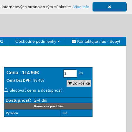
ácia
Mapa stránky
Výkup ložísk
Neplatiči
Košík
o internetových stránok s tým súhlasíte.
Viac info
✖
0€
92
Obchodné podmienky
Kontaktujte nás - dopyt
Cena :
114.94€
ks
Cena bez DPH
: 93.45€
Do košíka
Sledovať cenu a dostupnosť
Dostupnosť:
2-4 dni
Parametre produktu
Výrobca
INA