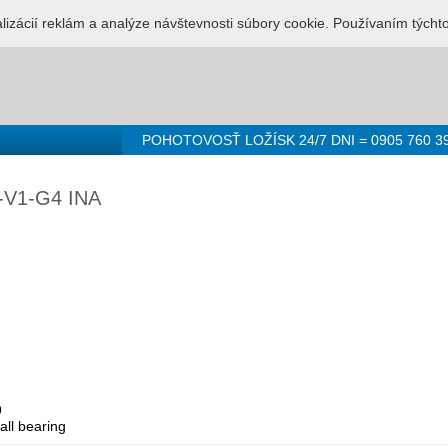
LUŽBA PRE LOŽISKÁ - 0905 760 392
Prihlásenie
Registr
alizácií reklám a analýze návštevnosti súbory cookie. Používaním týcht
POHOTOVOSŤ LOŽÍSK 24/7 DNI = 0905 760 3
-V1-G4 INA
9
all bearing