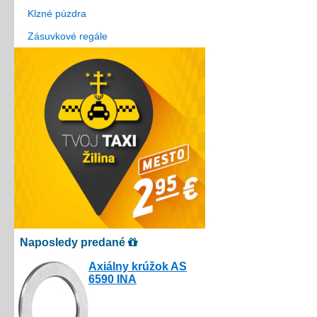
Klzné púzdra
Zásuvkové regále
Naposledy predané
Axiálny krúžok AS
6590 INA
3.00€