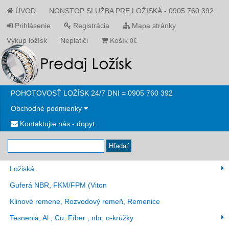
ÚVOD
NONSTOP SLUŽBA PRE LOŽISKÁ - 0905 760 392
Prihlásenie
Registrácia
Mapa stránky
Výkup ložísk
Neplatiči
Košík
0€
POHOTOVOSŤ LOŽÍSK 24/7 DNI = 0905 760 392
Obchodné podmienky
Kontaktujte nás - dopyt
Hľadať
Ložiská
Guferá NBR, FKM/FPM (Viton
Klinové remene, Rozvodový remeň, Remenice
Tesnenia, Al , Cu, Fíber , nbr, o-krúžky