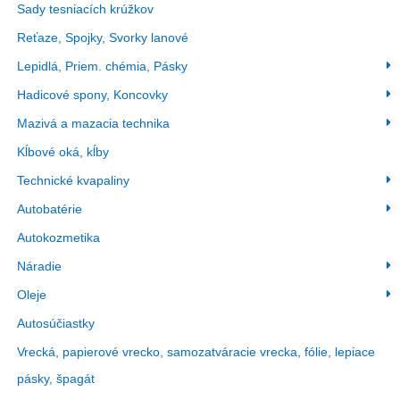
Sady tesniacích krúžkov
Reťaze, Spojky, Svorky lanové
Lepidlá, Priem. chémia, Pásky
Hadicové spony, Koncovky
Mazivá a mazacia technika
Kĺbové oká, kĺby
Technické kvapaliny
Autobatérie
Autokozmetika
Náradie
Oleje
Autosúčiastky
Vrecká, papierové vrecko, samozatváracie vrecka, fólie, lepiace
pásky, špagát