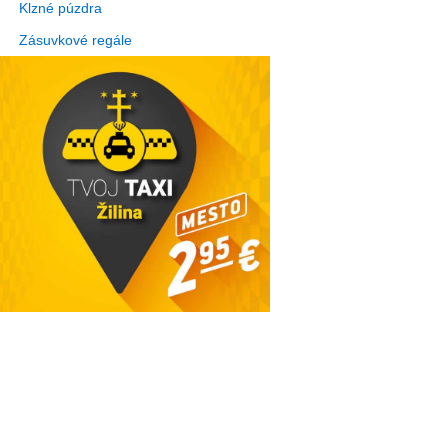
Klzné púzdra
Zásuvkové regále