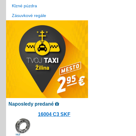
Klzné púzdra
Zásuvkové regále
Naposledy predané
16004 C3 SKF
10.00€