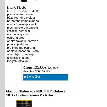
Mazivo Klueber
STABURAGS NBU 30 je
plastické mazivo na
báze ropného oleja a
bárnatého komplexného
mydla. Vykazuje vysokú
mechanicko-dynamickú
zaťažiteľnosť filmu
maziva a vysokú
ochranu proti
opotrebovaniu. Zároveň
poskytuje dobrú
protikoróznu ochranu,
odoláva pôsobeniu vody
a mnohých zriedených
alkalických alebo
kyslých roztokov.
105.00€
Cena:
120.00€
Cena bez DPH
: 85.37€
Do košíka
Mazivo Staburags NBU 8 EP Kluber /
1KG - Dodaci termín 2 - 4 dni