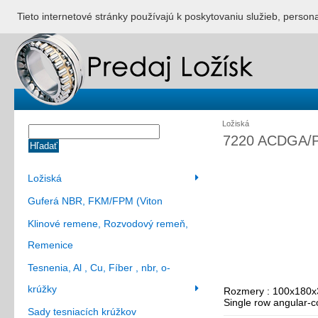
ÚVOD
NONSTOP S
Tieto internetové stránky používajú k poskytovaniu služieb, person
Ložiská
7220 ACDGA/
Hľadať
Ložiská
Guferá NBR, FKM/FPM (Viton
Klinové remene, Rozvodový remeň,
Remenice
Tesnenia, Al , Cu, Fíber , nbr, o-
krúžky
Rozmery : 100x180x
Single row angular-co
Sady tesniacích krúžkov