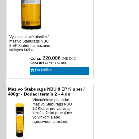
Vysokotlakové ptastické
mazivo Staburags NBU
8 EP Kluber na mazanie
valivých ložísk
220.00€
Cena:
240.00€
Cena bez DPH
: 178.86€
Do košíka
Mazivo Staburags NBU 8 EP Kluber /
400gr - Dodaci termín 2 - 4 dni
Viacúčelové plastické
mazivo Staburags NBU
12 Kluber pre valivé aj
klzné ložiská pracujúce
vo vlhkom alebo
agresívnom prostredí.