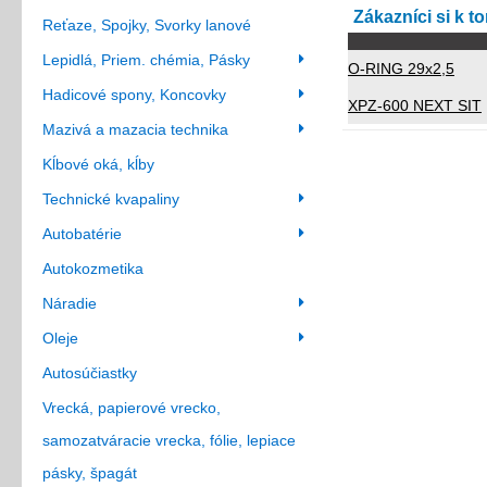
Zákazníci si k t
Reťaze, Spojky, Svorky lanové
Lepidlá, Priem. chémia, Pásky
O-RING 29x2,5
Hadicové spony, Koncovky
XPZ-600 NEXT SIT
Mazivá a mazacia technika
Kĺbové oká, kĺby
Technické kvapaliny
Autobatérie
Autokozmetika
Náradie
Oleje
Autosúčiastky
Vrecká, papierové vrecko,
samozatváracie vrecka, fólie, lepiace
pásky, špagát