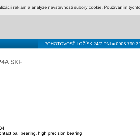
LUŽBA PRE LOŽISKÁ - 0905 760 392
Prihlásenie
Registr
alizácií reklám a analýze návštevnosti súbory cookie. Používaním týcht
POHOTOVOSŤ LOŽÍSK 24/7 DNI = 0905 760 3
P4A SKF
34
ntact ball bearing, high precision bearing