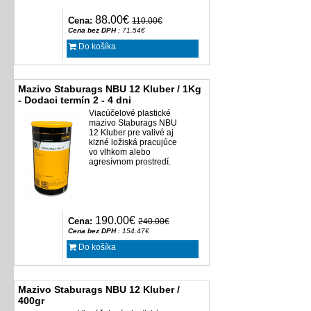
88.00€
Cena:
110.00€
Cena bez DPH
: 71.54€
Do košíka
Mazivo Staburags NBU 12 Kluber / 1Kg
- Dodaci termín 2 - 4 dni
Viacúčelové plastické
mazivo Staburags NBU
12 Kluber pre valivé aj
klzné ložiská pracujúce
vo vlhkom alebo
agresívnom prostredí.
190.00€
Cena:
240.00€
Cena bez DPH
: 154.47€
Do košíka
Mazivo Staburags NBU 12 Kluber /
400gr