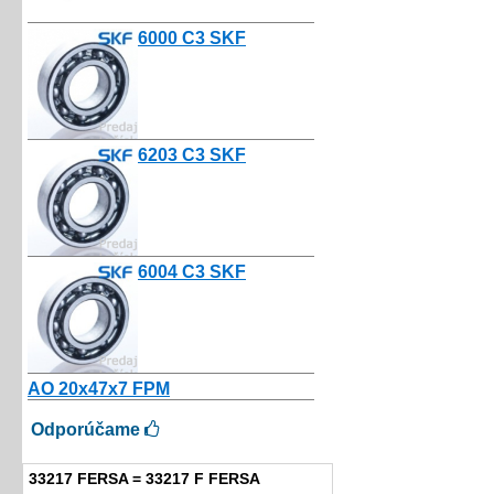
6000 C3 SKF
3.25€
6203 C3 SKF
3.00€
6004 C3 SKF
3.80€
AO 20x47x7 FPM
4.67€
Odporúčame
33217 FERSA = 33217 F FERSA