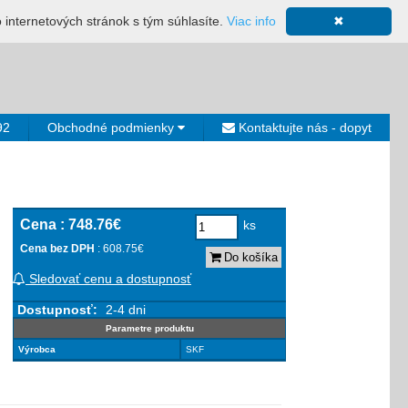
ácia
Mapa stránky
Výkup ložísk
Neplatiči
Košík
o internetových stránok s tým súhlasíte.
Viac info
✖
0€
92
Obchodné podmienky
Kontaktujte nás - dopyt
Cena :
748.76€
ks
Cena bez DPH
: 608.75€
Do košíka
Sledovať cenu a dostupnosť
Dostupnosť:
2-4 dni
Parametre produktu
Výrobca
SKF