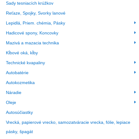
Sady tesniacích krúžkov
Reťaze, Spojky, Svorky lanové
Lepidlá, Priem. chémia, Pásky
Hadicové spony, Koncovky
Mazivá a mazacia technika
Kĺbové oká, kĺby
Technické kvapaliny
Autobatérie
Autokozmetika
Náradie
Oleje
Autosúčiastky
Vrecká, papierové vrecko, samozatváracie vrecka, fólie, lepiace
pásky, špagát