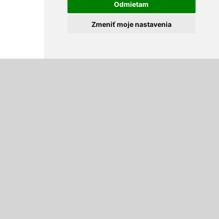
Odmietam
Zmeniť moje nastavenia
Ložiská
6904 NTN