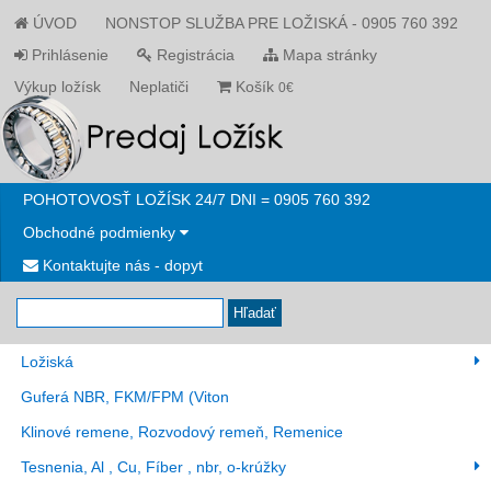
ÚVOD
NONSTOP SLUŽBA PRE LOŽISKÁ - 0905 760 392
Prihlásenie
Registrácia
Mapa stránky
Výkup ložísk
Neplatiči
Košík
0€
POHOTOVOSŤ LOŽÍSK 24/7 DNI = 0905 760 392
Obchodné podmienky
Kontaktujte nás - dopyt
Hľadať
Ložiská
Guferá NBR, FKM/FPM (Viton
Klinové remene, Rozvodový remeň, Remenice
Tesnenia, Al , Cu, Fíber , nbr, o-krúžky