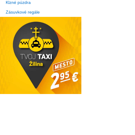
Klzné púzdra
Zásuvkové regále