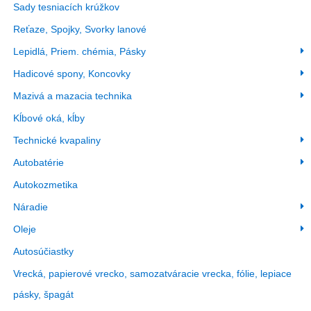
Sady tesniacích krúžkov
Reťaze, Spojky, Svorky lanové
Lepidlá, Priem. chémia, Pásky
Hadicové spony, Koncovky
Mazivá a mazacia technika
Kĺbové oká, kĺby
Technické kvapaliny
Autobatérie
Autokozmetika
Náradie
Oleje
Autosúčiastky
Vrecká, papierové vrecko, samozatváracie vrecka, fólie, lepiace
pásky, špagát