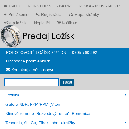
ÚVOD
NONSTOP SLUŽBA PRE LOŽISKÁ - 0905 760 392
Prihlásenie
Registrácia
Mapa stránky
Výkup ložísk
Neplatiči
Košík
0€
POHOTOVOSŤ LOŽÍSK 24/7 DNI = 0905 760 392
Obchodné podmienky
Kontaktujte nás - dopyt
Hľadať
Ložiská
Guferá NBR, FKM/FPM (Viton
Klinové remene, Rozvodový remeň, Remenice
Tesnenia, Al , Cu, Fíber , nbr, o-krúžky