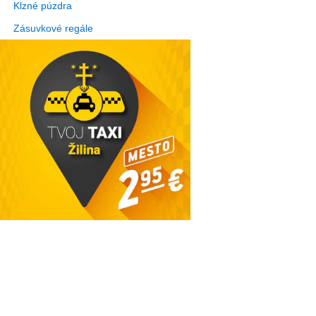
Klzné púzdra
Zásuvkové regále