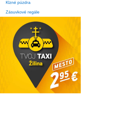
Klzné púzdra
Zásuvkové regále