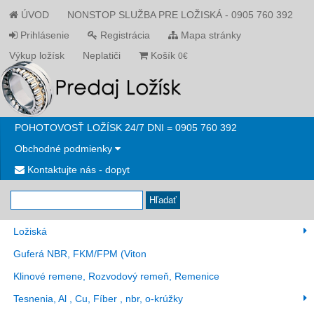
ÚVOD
NONSTOP SLUŽBA PRE LOŽISKÁ - 0905 760 392
Prihlásenie
Registrácia
Mapa stránky
Výkup ložísk
Neplatiči
Košík
0€
POHOTOVOSŤ LOŽÍSK 24/7 DNI = 0905 760 392
Obchodné podmienky
Kontaktujte nás - dopyt
Hľadať
Ložiská
Guferá NBR, FKM/FPM (Viton
Klinové remene, Rozvodový remeň, Remenice
Tesnenia, Al , Cu, Fíber , nbr, o-krúžky