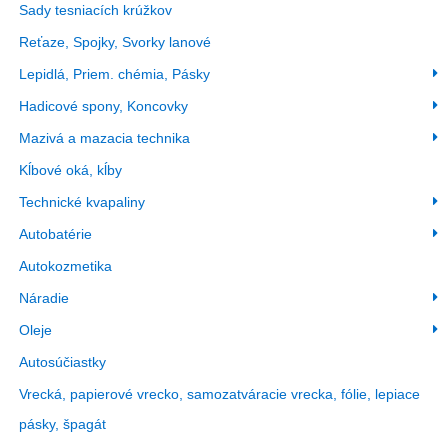
Sady tesniacích krúžkov
Reťaze, Spojky, Svorky lanové
Lepidlá, Priem. chémia, Pásky
Hadicové spony, Koncovky
Mazivá a mazacia technika
Kĺbové oká, kĺby
Technické kvapaliny
Autobatérie
Autokozmetika
Náradie
Oleje
Autosúčiastky
Vrecká, papierové vrecko, samozatváracie vrecka, fólie, lepiace
pásky, špagát