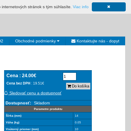
ácia
Mapa stránky
Výkup ložísk
Neplatiči
Košík
o internetových stránok s tým súhlasíte.
Viac info
✖
0€
92
Obchodné podmienky
Kontaktujte nás - dopyt
Cena :
24.00€
Cena bez DPH
: 19.51€
Do košíka
Sledovať cenu a dostupnosť
Dostupnosť:
Skladom
Parametre produktu
Šírka (mm)
14
Váha (kg)
0.05
Vnútorný priemer (mm)
10