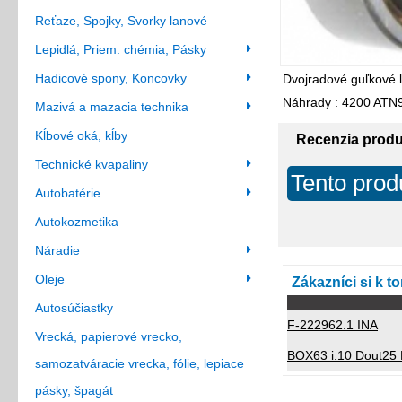
Reťaze, Spojky, Svorky lanové
Lepidlá, Priem. chémia, Pásky
Hadicové spony, Koncovky
Dvojradové guľkové 
Náhrady : 4200 ATN
Mazivá a mazacia technika
Kĺbové oká, kĺby
Recenzia prod
Technické kvapaliny
Tento prod
Autobatérie
Autokozmetika
Náradie
Oleje
Zákazníci si k t
Autosúčiastky
F-222962.1 INA
Vrecká, papierové vrecko,
BOX63 i:10 Dout25
samozatváracie vrecka, fólie, lepiace
pásky, špagát