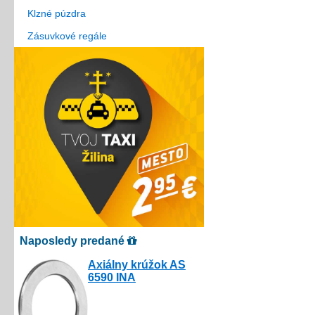
Klzné púzdra
Zásuvkové regále
Naposledy predané
Axiálny krúžok AS
6590 INA
3.00€