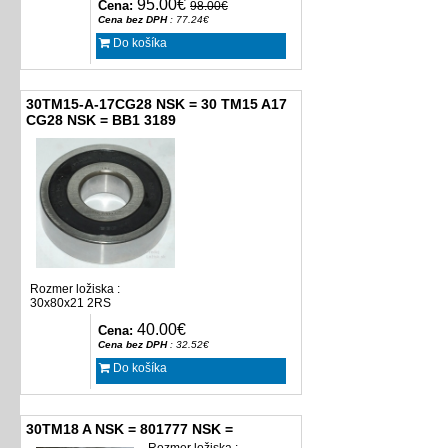
95.00€
Cena:
98.00€
Cena bez DPH
: 77.24€
Do košíka
30TM15-A-17CG28 NSK = 30 TM15 A17
CG28 NSK = BB1 3189
Rozmer ložiska :
30x80x21 2RS
40.00€
Cena:
Cena bez DPH
: 32.52€
Do košíka
30TM18 A NSK = 801777 NSK =