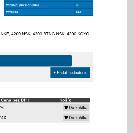
Vonkajší priemer (mm)
30
Výrobca
SKF
TV NKE, 4200 NSK, 4200 BTNG NSK, 4200 KOYO
+ Pridať hodnotenie
Cena bez DPH
Košík
7€
Do košíka
74€
Do košíka