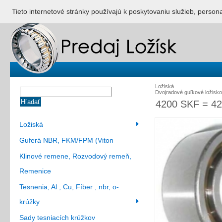
ÚVOD
NONSTOP S
Tieto internetové stránky používajú k poskytovaniu služieb, person
Ložiská
Dvojradové guľkové ložisko
Hľadať
4200 SKF = 4
Ložiská
Guferá NBR, FKM/FPM (Viton
Klinové remene, Rozvodový remeň,
Remenice
Tesnenia, Al , Cu, Fíber , nbr, o-
krúžky
Sady tesniacích krúžkov