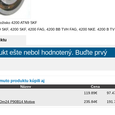
ložisko 4200 ATN9 SKF
9 SKF, 4200 SKF, 4200 FAG, 4200 BB TVH FAG, 4200 NKE. 4200 B 
uktu
ukt ešte nebol hodnotený. Buďte prvý
omuto produktu kúpili aj
Názov
Cena
119.89€
97.4
 Dm24 P90B14 Motive
235.84€
191.