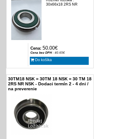
Rozmer ložiska :
30x66x18 2RS NR
50.00€
Cena:
Cena bez DPH
: 40.65€
Do košíka
30TM18 NSK = 30TM 18 NSK = 30 TM 18
2RS NR NSK - Dodaci termín 2 - 4 dni /
na preverenie