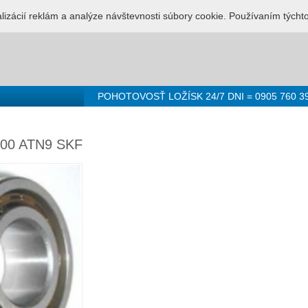
LUŽBA PRE LOŽISKÁ - 0905 760 392
Prihlásenie
Registr
alizácií reklám a analýze návštevnosti súbory cookie. Používaním týcht
POHOTOVOSŤ LOŽÍSK 24/7 DNI = 0905 760 3
200 ATN9 SKF