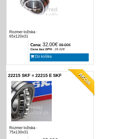
Rozmer ložiska :
65x120x31
32.00€
Cena:
98.00€
Cena bez DPH
: 26.02€
Do košíka
AKCIA
22215 SKF = 22215 E SKF
Rozmer ložiska :
75x130x31