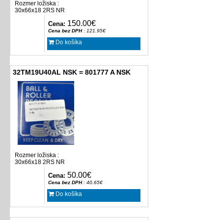
Rozmer ložiska :
30x66x18 2RS NR
150.00€
Cena:
Cena bez DPH
: 121.95€
Do košíka
32TM19U40AL NSK = 801777 A NSK
Rozmer ložiska :
30x66x18 2RS NR
50.00€
Cena:
Cena bez DPH
: 40.65€
Do košíka