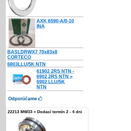
AXK 6590-A/0-10
INA
9.00€
BASLDRWX7 70x83x8
CORTECO
9.56€
6803LLU/5K NTN
10.80€
61902 2RS NTN -
6902 2RS NTN =
6902 LLU/5K
NTN
10.50€
Odporúčame
22213 MW33 = Dodací termín 2 - 4 dni