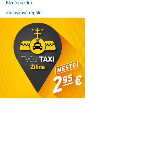
Klzné púzdra
Zásuvkové regále