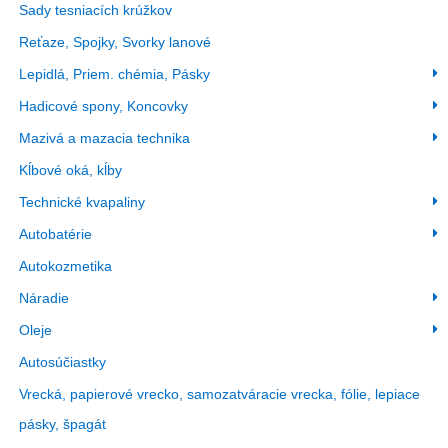
Sady tesniacích krúžkov
Reťaze, Spojky, Svorky lanové
Lepidlá, Priem. chémia, Pásky
Hadicové spony, Koncovky
Mazivá a mazacia technika
Kĺbové oká, kĺby
Technické kvapaliny
Autobatérie
Autokozmetika
Náradie
Oleje
Autosúčiastky
Vrecká, papierové vrecko, samozatváracie vrecka, fólie, lepiace
pásky, špagát