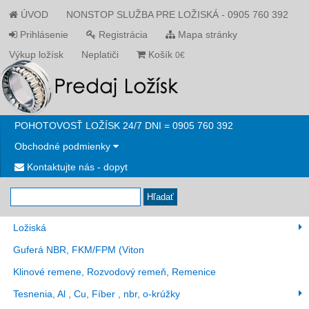
ÚVOD
NONSTOP SLUŽBA PRE LOŽISKÁ - 0905 760 392
Prihlásenie
Registrácia
Mapa stránky
Výkup ložísk
Neplatiči
Košík
0€
POHOTOVOSŤ LOŽÍSK 24/7 DNI = 0905 760 392
Obchodné podmienky
Kontaktujte nás - dopyt
Hľadať
Ložiská
Guferá NBR, FKM/FPM (Viton
Klinové remene, Rozvodový remeň, Remenice
Tesnenia, Al , Cu, Fíber , nbr, o-krúžky