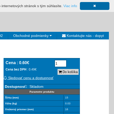
ácia
Mapa stránky
Výkup ložísk
Neplatiči
Košík
o internetových stránok s tým súhlasíte.
Viac info
✖
0€
92
Obchodné podmienky
Kontaktujte nás - dopyt
Cena :
0.60€
Cena bez DPH
: 0.49€
Do košíka
Sledovať cenu a dostupnosť
Dostupnosť:
Skladom
Parametre produktu
Šírka (mm)
15
Váha (kg)
0.03
Vnútorný priemer (mm)
16