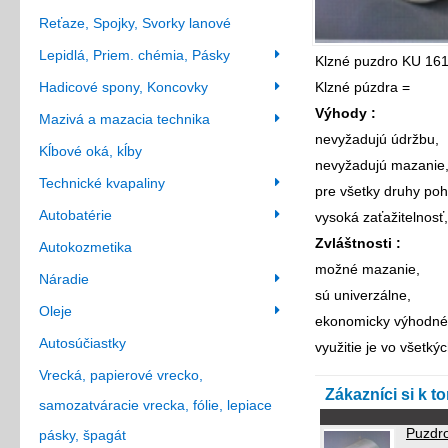
Reťaze, Spojky, Svorky lanové
Lepidlá, Priem. chémia, Pásky
Klzné puzdro KU 161
Hadicové spony, Koncovky
Klzné púzdra =
Výhody :
Mazivá a mazacia technika
nevyžadujú údržbu,
Kĺbové oká, kĺby
nevyžadujú mazanie
Technické kvapaliny
pre všetky druhy poh
Autobatérie
vysoká zaťažitelnosť,
Zvláštnosti :
Autokozmetika
možné mazanie,
Náradie
sú univerzálne,
Oleje
ekonomicky výhodné
Autosúčiastky
využitie je vo všetký
Vrecká, papierové vrecko,
Zákazníci si k t
samozatváracie vrecka, fólie, lepiace
Puzdro
pásky, špagát