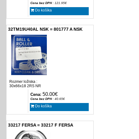
Cena bez DPH
: 121.95€
Do košíka
32TM19U40AL NSK = 801777 A NSK
Rozmer ložiska :
30x66x18 2RS NR
50.00€
Cena:
Cena bez DPH
: 40.65€
Do košíka
33217 FERSA = 33217 F FERSA