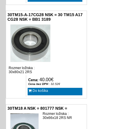
30TM15-A-17CG28 NSK = 30 TM15 A17
CG28 NSK = BB1 3189
Rozmer ložiska :
30x80x21 2RS
40.00€
Cena:
Cena bez DPH
: 32.52€
Do košíka
30TM18 A NSK = 801777 NSK =
Rozmer ložiska :
30x66x18 2RS NR