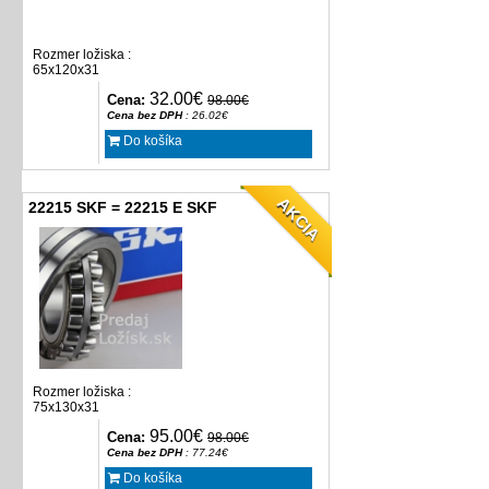
Rozmer ložiska :
65x120x31
32.00€
Cena:
98.00€
Cena bez DPH
: 26.02€
Do košíka
AKCIA
22215 SKF = 22215 E SKF
Rozmer ložiska :
75x130x31
95.00€
Cena:
98.00€
Cena bez DPH
: 77.24€
Do košíka