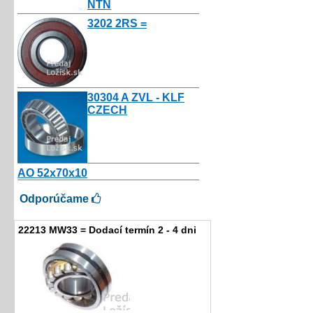
NTN
10.50€
3202 2RS =
3.50€
30304 A ZVL - KLF
CZECH
4.00€
AO 52x70x10
2.16€
Odporúčame
22213 MW33 = Dodací termín 2 - 4 dni