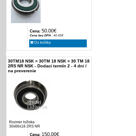
50.00€
Cena:
Cena bez DPH
: 40.65€
Do košíka
30TM18 NSK = 30TM 18 NSK = 30 TM 18
2RS NR NSK - Dodaci termín 2 - 4 dni /
na preverenie
Rozmer ložiska :
30x66x18 2RS NR
150.00€
Cena: