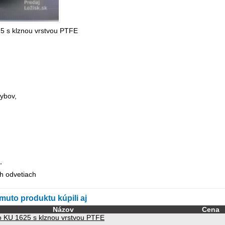
5 s klznou vrstvou PTFE
,
ybov,
,
ch odvetiach
omuto produktu kúpili aj
Názov
Cena
 KU 1625 s klznou vrstvou PTFE