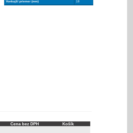
Vonkajší priemer (mm)
18
Cena bez DPH
Košík