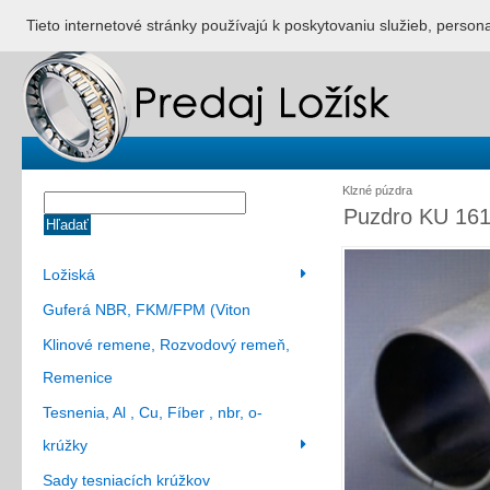
ÚVOD
NONSTOP S
Tieto internetové stránky používajú k poskytovaniu služieb, person
Klzné púzdra
Puzdro KU 161
Hľadať
Ložiská
Guferá NBR, FKM/FPM (Viton
Klinové remene, Rozvodový remeň,
Remenice
Tesnenia, Al , Cu, Fíber , nbr, o-
krúžky
Sady tesniacích krúžkov