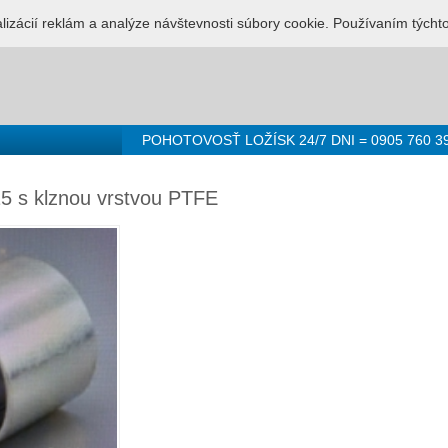
LUŽBA PRE LOŽISKÁ - 0905 760 392
Prihlásenie
Registr
alizácií reklám a analýze návštevnosti súbory cookie. Používaním týcht
POHOTOVOSŤ LOŽÍSK 24/7 DNI = 0905 760 3
5 s klznou vrstvou PTFE