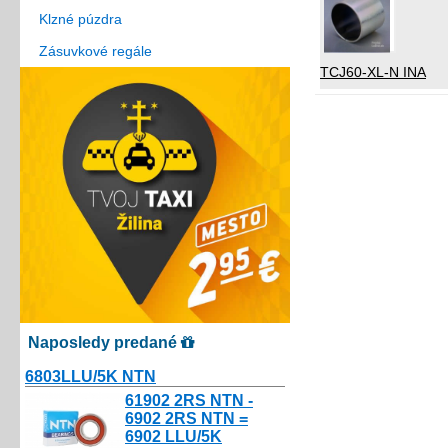
Klzné púzdra
Zásuvkové regále
TCJ60-XL-N INA
Naposledy predané
6803LLU/5K NTN
10.80€
61902 2RS NTN -
6902 2RS NTN =
6902 LLU/5K