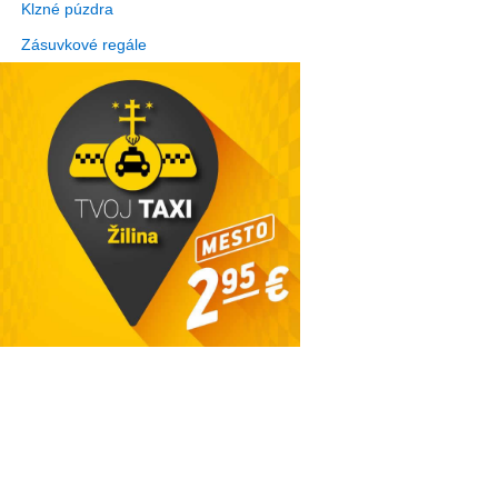
Klzné púzdra
Zásuvkové regále