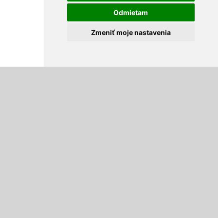
Odmietam
Zmeniť moje nastavenia
Ložiská
Jednoradové guľkové ložiska