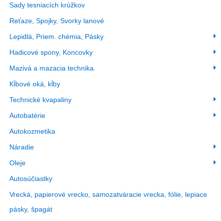
Sady tesniacích krúžkov
Reťaze, Spojky, Svorky lanové
Lepidlá, Priem. chémia, Pásky
Hadicové spony, Koncovky
Mazivá a mazacia technika
Kĺbové oká, kĺby
Technické kvapaliny
Autobatérie
Autokozmetika
Náradie
Oleje
Autosúčiastky
Vrecká, papierové vrecko, samozatváracie vrecka, fólie, lepiace
pásky, špagát