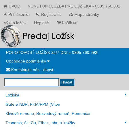
ÚVOD
NONSTOP SLUŽBA PRE LOŽISKÁ - 0905 760 392
Prihlásenie
Registrácia
Mapa stránky
Výkup ložísk
Neplatiči
Košík
0€
POHOTOVOSŤ LOŽÍSK 24/7 DNI = 0905 760 392
Obchodné podmienky
Kontaktujte nás - dopyt
Hľadať
Ložiská
Guferá NBR, FKM/FPM (Viton
Klinové remene, Rozvodový remeň, Remenice
Tesnenia, Al , Cu, Fíber , nbr, o-krúžky