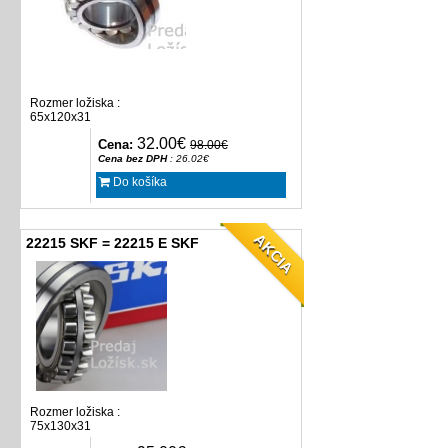
Rozmer ložiska :
65x120x31
32.00€
Cena:
98.00€
Cena bez DPH
: 26.02€
Do košíka
AKCIA
22215 SKF = 22215 E SKF
Rozmer ložiska :
75x130x31