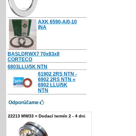
AXK 6590-A/0-10
INA
9.00€
BASLDRWX7 70x83x8
CORTECO
9.56€
6803LLU/5K NTN
10.80€
61902 2RS NTN -
6902 2RS NTN =
6902 LLU/5K
NTN
10.50€
Odporúčame
22213 MW33 = Dodací termín 2 - 4 dni