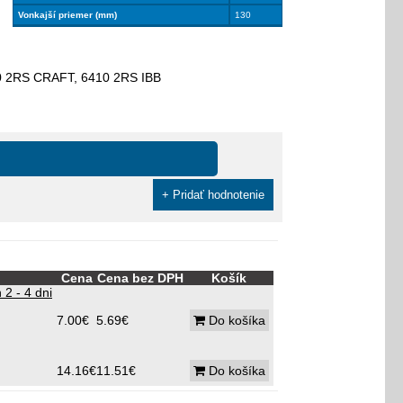
Vonkajší priemer (mm)
130
0 2RS CRAFT, 6410 2RS IBB
+ Pridať hodnotenie
Cena
Cena bez DPH
Košík
2 - 4 dni
7.00€
5.69€
Do košíka
14.16€
11.51€
Do košíka