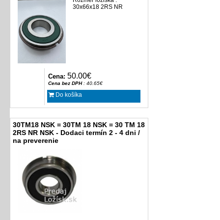
Rozmer ložiska :
30x66x18 2RS NR
50.00€
Cena:
Cena bez DPH
: 40.65€
Do košíka
30TM18 NSK = 30TM 18 NSK = 30 TM 18
2RS NR NSK - Dodaci termín 2 - 4 dni /
na preverenie