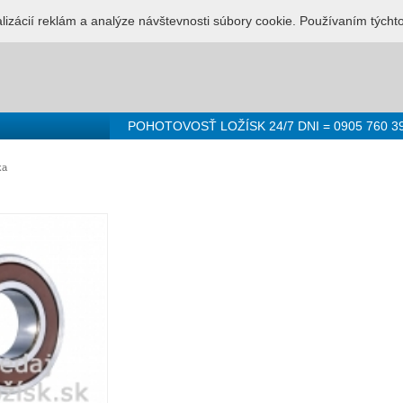
LUŽBA PRE LOŽISKÁ - 0905 760 392
Prihlásenie
Registr
alizácií reklám a analýze návštevnosti súbory cookie. Používaním týcht
POHOTOVOSŤ LOŽÍSK 24/7 DNI = 0905 760 3
ka