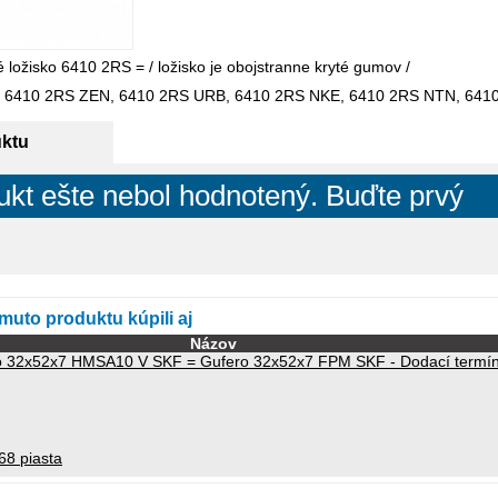
ložisko 6410 2RS = / ložisko je obojstranne kryté gumov /
, 6410 2RS ZEN, 6410 2RS URB, 6410 2RS NKE, 6410 2RS NTN, 641
uktu
ukt ešte nebol hodnotený. Buďte prvý
omuto produktu kúpili aj
Názov
o 32x52x7 HMSA10 V SKF = Gufero 32x52x7 FPM SKF - Dodací termín 
68 piasta