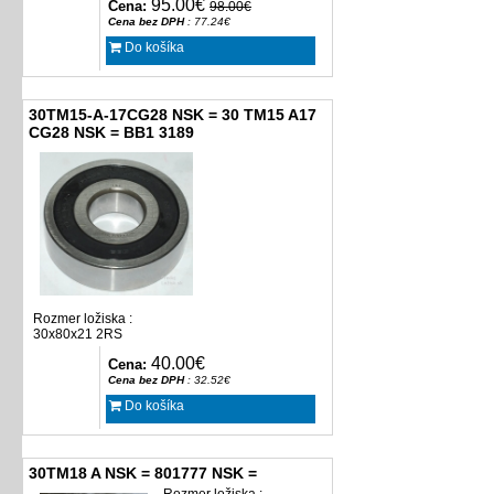
95.00€
Cena:
98.00€
Cena bez DPH
: 77.24€
Do košíka
30TM15-A-17CG28 NSK = 30 TM15 A17
CG28 NSK = BB1 3189
Rozmer ložiska :
30x80x21 2RS
40.00€
Cena:
Cena bez DPH
: 32.52€
Do košíka
30TM18 A NSK = 801777 NSK =