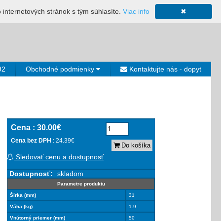
ácia
Mapa stránky
Výkup ložísk
Neplatiči
Košík
o internetových stránok s tým súhlasíte.
Viac info
✖
0€
92
Obchodné podmienky
Kontaktujte nás - dopyt
Cena :
30.00€
Cena bez DPH
: 24.39€
Do košíka
Sledovať cenu a dostupnosť
Dostupnosť:
skladom
Parametre produktu
Šírka (mm)
31
Váha (kg)
1.9
Vnútorný priemer (mm)
50