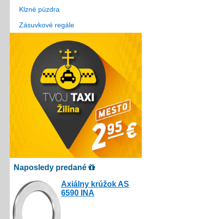
Klzné púzdra
Zásuvkové regále
Naposledy predané
Axiálny krúžok AS
6590 INA
3.00€