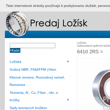
ÚVOD
NONSTOP S
Tieto internetové stránky používajú k poskytovaniu služieb, person
Ložiská
Jednoradové guľkové ložis
Hľadať
6410 2RS =
Ložiská
Guferá NBR, FKM/FPM (Viton
Klinové remene, Rozvodový remeň,
Remenice
Tesnenia, Al , Cu, Fíber , nbr, o-
krúžky
Sady tesniacích krúžkov