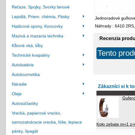
Reťaze, Spojky, Svorky lanové
Lepidlá, Priem. chémia, Pásky
Jednoradové guľkové 
Náhrady : 6410 2RS
Hadicové spony, Koncovky
Mazivá a mazacia technika
Recenzia prod
Kĺbové oká, kĺby
Tento prod
Technické kvapaliny
Autobatérie
Autokozmetika
Náradie
Zákazníci si k t
Oleje
Gufer
Autosúčiastky
Vrecká, papierové vrecko,
samozatváracie vrecka, fólie, lepiace
Koło zębate m=1 z=
pásky, špagát