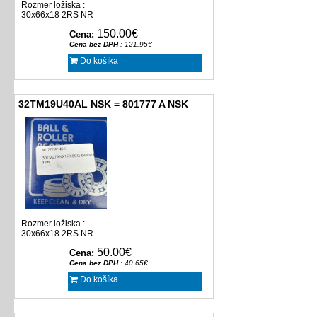
Rozmer ložiska :
30x66x18 2RS NR
150.00€
Cena:
Cena bez DPH
: 121.95€
Do košíka
32TM19U40AL NSK = 801777 A NSK
Rozmer ložiska :
30x66x18 2RS NR
50.00€
Cena:
Cena bez DPH
: 40.65€
Do košíka