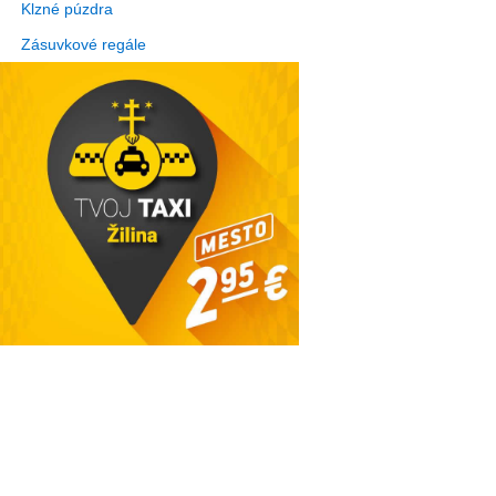
Klzné púzdra
Zásuvkové regále