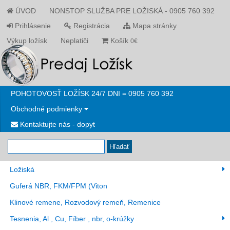
ÚVOD
NONSTOP SLUŽBA PRE LOŽISKÁ - 0905 760 392
Prihlásenie
Registrácia
Mapa stránky
Výkup ložísk
Neplatiči
Košík
0€
POHOTOVOSŤ LOŽÍSK 24/7 DNI = 0905 760 392
Obchodné podmienky
Kontaktujte nás - dopyt
Hľadať
Ložiská
Guferá NBR, FKM/FPM (Viton
Klinové remene, Rozvodový remeň, Remenice
Tesnenia, Al , Cu, Fíber , nbr, o-krúžky