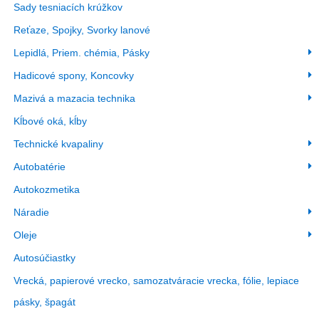
Sady tesniacích krúžkov
Reťaze, Spojky, Svorky lanové
Lepidlá, Priem. chémia, Pásky
Hadicové spony, Koncovky
Mazivá a mazacia technika
Kĺbové oká, kĺby
Technické kvapaliny
Autobatérie
Autokozmetika
Náradie
Oleje
Autosúčiastky
Vrecká, papierové vrecko, samozatváracie vrecka, fólie, lepiace
pásky, špagát