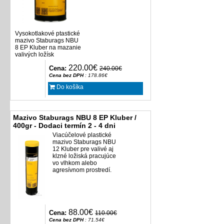
Vysokotlakové ptastické
mazivo Staburags NBU
8 EP Kluber na mazanie
valivých ložísk
220.00€
Cena:
240.00€
Cena bez DPH
: 178.86€
Do košíka
Mazivo Staburags NBU 8 EP Kluber /
400gr - Dodaci termín 2 - 4 dni
Viacúčelové plastické
mazivo Staburags NBU
12 Kluber pre valivé aj
klzné ložiská pracujúce
vo vlhkom alebo
agresívnom prostredí.
88.00€
Cena:
110.00€
Cena bez DPH
: 71.54€