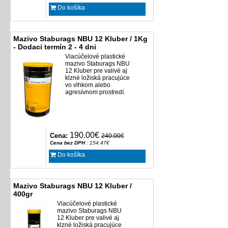
Do košíka
Mazivo Staburags NBU 12 Kluber / 1Kg
- Dodaci termín 2 - 4 dni
Viacúčelové plastické
mazivo Staburags NBU
12 Kluber pre valivé aj
klzné ložiská pracujúce
vo vlhkom alebo
agresívnom prostredí.
190.00€
Cena:
240.00€
Cena bez DPH
: 154.47€
Do košíka
Mazivo Staburags NBU 12 Kluber /
400gr
Viacúčelové plastické
mazivo Staburags NBU
12 Kluber pre valivé aj
klzné ložiská pracujúce