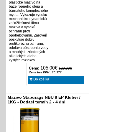
plastické mazivo na
báze ropného oleja a
bárnatého komplexného
mydla. Vykazuje vysokú
mechanicko-dynamickú
zaťažiteľnosť filmu
maziva a vysokú
ochranu proti
opotrebovaniu. Zároveň
poskytuje dobrú
protikoróznu ochranu,
odoláva pôsobeniu vody
a mnohých zriedených
alkalických alebo
kyslých roztokov.
105.00€
Cena:
120.00€
Cena bez DPH
: 85.37€
Do košíka
Mazivo Staburags NBU 8 EP Kluber /
1KG - Dodaci termín 2 - 4 dni