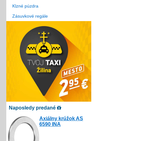
Klzné púzdra
Zásuvkové regále
Naposledy predané
Axiálny krúžok AS
6590 INA
3.00€