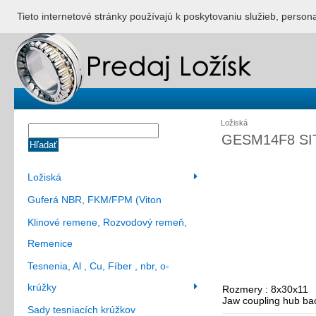
ÚVOD
NONSTOP S
Tieto internetové stránky používajú k poskytovaniu služieb, person
Ložiská
GESM14F8 SI
Hľadať
Ložiská
Guferá NBR, FKM/FPM (Viton
Klinové remene, Rozvodový remeň,
Remenice
Tesnenia, Al , Cu, Fíber , nbr, o-
krúžky
Rozmery : 8x30x11
Jaw coupling hub ba
Sady tesniacích krúžkov