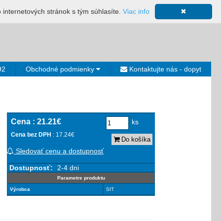
ácia
Mapa stránky
Výkup ložísk
Neplatiči
Košík
o internetových stránok s tým súhlasíte.
Viac info
✖
0€
92
Obchodné podmienky
Kontaktujte nás - dopyt
Cena :
21.21€
ks
Cena bez DPH
: 17.24€
Do košíka
Sledovať cenu a dostupnosť
Dostupnosť:
2-4 dni
Parametre produktu
Výrobca
SIT