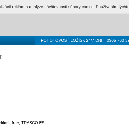
LUŽBA PRE LOŽISKÁ - 0905 760 392
Prihlásenie
Registr
alizácií reklám a analýze návštevnosti súbory cookie. Používaním týcht
POHOTOVOSŤ LOŽÍSK 24/7 DNI = 0905 760 3
T
cklash free, TRASCO ES