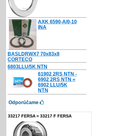
AXK 6590-A/0-10
INA
9.00€
BASLDRWX7 70x83x8
CORTECO
9.56€
6803LLU/5K NTN
10.80€
61902 2RS NTN -
6902 2RS NTN =
6902 LLU/5K
NTN
10.50€
Odporúčame
33217 FERSA = 33217 F FERSA