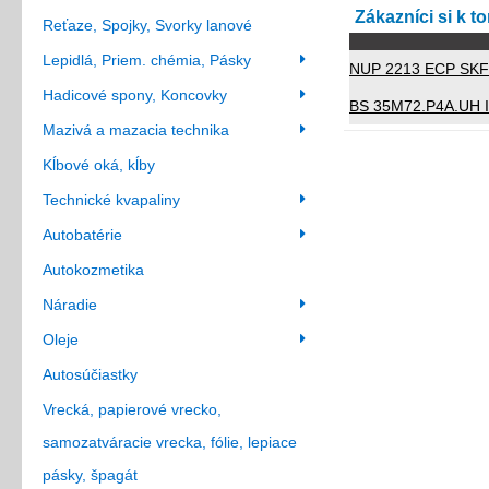
Zákazníci si k t
Reťaze, Spojky, Svorky lanové
Lepidlá, Priem. chémia, Pásky
NUP 2213 ECP SKF
Hadicové spony, Koncovky
BS 35M72.P4A.UH 
Mazivá a mazacia technika
Kĺbové oká, kĺby
Technické kvapaliny
Autobatérie
Autokozmetika
Náradie
Oleje
Autosúčiastky
Vrecká, papierové vrecko,
samozatváracie vrecka, fólie, lepiace
pásky, špagát