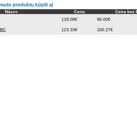
omuto produktu kúpili aj
Názov
Cena
Cena bez
118.08€
96.00€
IBC
123.33€
100.27€