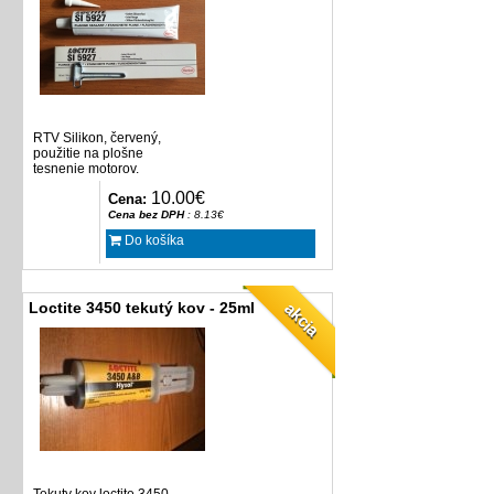
RTV Silikon, červený,
použitie na plošne
tesnenie motorov.
10.00€
Cena:
Cena bez DPH
: 8.13€
Do košíka
akcia
Loctite 3450 tekutý kov - 25ml