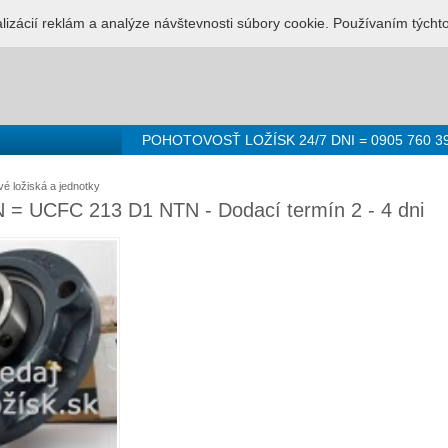
LUŽBA PRE LOŽISKÁ - 0905 760 392
Prihlásenie
Registr
alizácií reklám a analýze návštevnosti súbory cookie. Používaním týcht
POHOTOVOSŤ LOŽÍSK 24/7 DNI = 0905 760 3
é ložiská a jednotky
= UCFC 213 D1 NTN - Dodací termín 2 - 4 dni