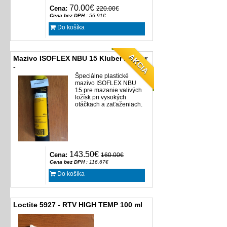
70.00€
Cena:
220.00€
Cena bez DPH
: 56.91€
Do košíka
AKCIA
Mazivo ISOFLEX NBU 15 Kluber / 400gr
-
Špeciálne
plastické
mazivo
ISOFLEX NBU
15 pre mazanie
valivých
ložísk
pri vysokých
otáčkach a
zaťaženiach
.
143.50€
Cena:
160.00€
Cena bez DPH
: 116.67€
Do košíka
Loctite 5927 - RTV HIGH TEMP 100 ml