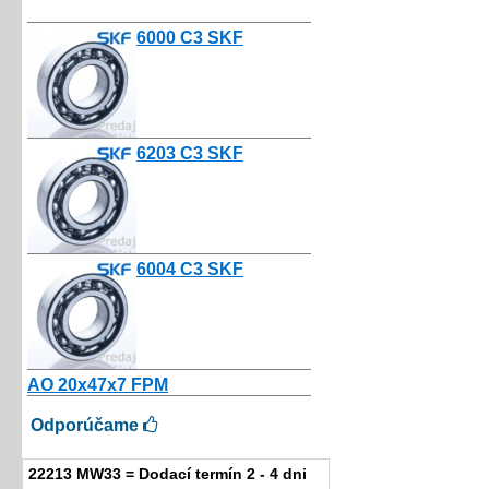
6000 C3 SKF
3.25€
6203 C3 SKF
3.00€
6004 C3 SKF
3.80€
AO 20x47x7 FPM
4.67€
Odporúčame
22213 MW33 = Dodací termín 2 - 4 dni