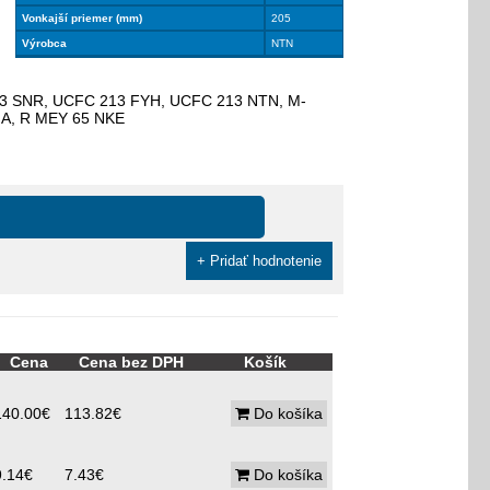
Vonkajší priemer (mm)
205
Výrobca
NTN
13 SNR, UCFC 213 FYH, UCFC 213 NTN, M-
NA, R MEY 65 NKE
+ Pridať hodnotenie
Cena
Cena bez DPH
Košík
140.00€
113.82€
Do košíka
9.14€
7.43€
Do košíka