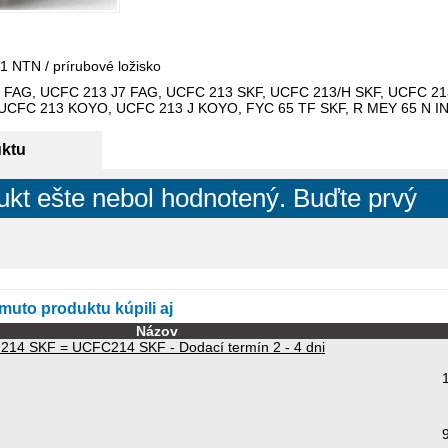
 NTN / prírubové ložisko
3 FAG, UCFC 213 J7 FAG, UCFC 213 SKF, UCFC 213/H SKF, UCFC 2
UCFC 213 KOYO, UCFC 213 J KOYO, FYC 65 TF SKF, R MEY 65 N I
uktu
ukt ešte nebol hodnotený. Buďte prvý
omuto produktu kúpili aj
Názov
214 SKF = UCFC214 SKF - Dodací termín 2 - 4 dni