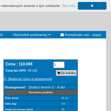
ácia
Mapa stránky
Výkup ložísk
Neplatiči
Košík
o internetových stránok s tým súhlasíte.
Viac info
✖
0€
92
Obchodné podmienky
Kontaktujte nás - dopyt
Cena :
110.00€
Cena bez DPH
: 89.43€
Do košíka
Sledovať cenu a dostupnosť
Dostupnosť:
Dodací termín 2 - 4 dni
Parametre produktu
Šírka (mm)
65.10
Váha (kg)
5.6
Vnútorný priemer (mm)
65