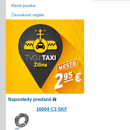
Klzné púzdra
Zásuvkové regále
Naposledy predané
16004 C3 SKF
10.00€