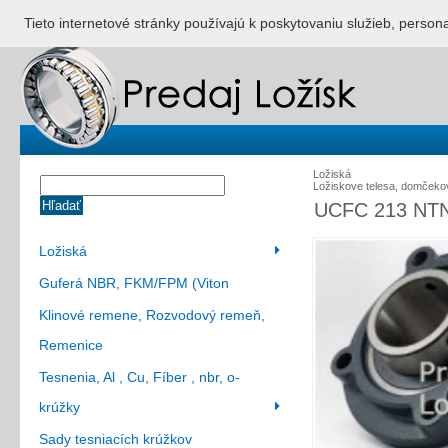
ÚVOD
NONSTOP S
Tieto internetové stránky používajú k poskytovaniu služieb, person
Ložiská
Ložiskove telesa, domčekov
Hľadať
UCFC 213 NTN 
Ložiská
Guferá NBR, FKM/FPM (Viton
Klinové remene, Rozvodový remeň,
Remenice
Tesnenia, Al , Cu, Fíber , nbr, o-
krúžky
Sady tesniacích krúžkov