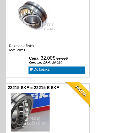
Rozmer ložiska :
65x120x31
32.00€
Cena:
98.00€
Cena bez DPH
: 26.02€
Do košíka
AKCIA
22215 SKF = 22215 E SKF