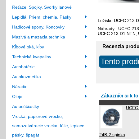
Reťaze, Spojky, Svorky lanové
Lepidlá, Priem. chémia, Pásky
Ložisko UCFC 213 D1
Hadicové spony, Koncovky
Náhrady : UCFC 21
UCFC 213 D1 NTN, 
Mazivá a mazacia technika
Recenzia prod
Kĺbové oká, kĺby
Technické kvapaliny
Tento prod
Autobatérie
Autokozmetika
Náradie
Zákazníci si k t
Oleje
Autosúčiastky
UCFC 
Vrecká, papierové vrecko,
samozatváracie vrecka, fólie, lepiace
24B-2 spinka
pásky, špagát