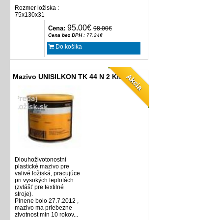
Rozmer ložiska :
75x130x31
95.00€
Cena:
98.00€
Cena bez DPH
: 77.24€
Do košíka
Akcia
Mazivo UNISILKON TK 44 N 2 Klüber
Dlouhoživotonostní
plastické
mazivo
pre
valivé
ložiská
,
pracujúce
pri
vysokých
teplotách
(
zvlášť
pre
textilné
stroje
)
.
Plnene bolo 27.7.2012 ,
mazivo ma priebezne
zivotnost min 10 rokov...