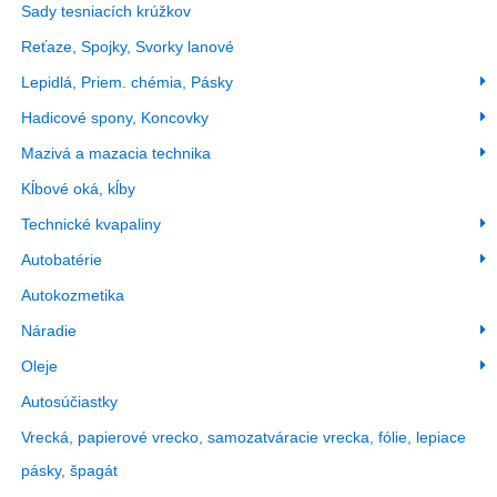
Sady tesniacích krúžkov
Reťaze, Spojky, Svorky lanové
Lepidlá, Priem. chémia, Pásky
Hadicové spony, Koncovky
Mazivá a mazacia technika
Kĺbové oká, kĺby
Technické kvapaliny
Autobatérie
Autokozmetika
Náradie
Oleje
Autosúčiastky
Vrecká, papierové vrecko, samozatváracie vrecka, fólie, lepiace
pásky, špagát