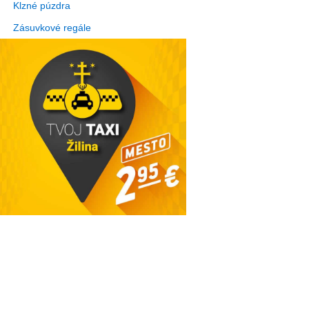
Klzné púzdra
Zásuvkové regále