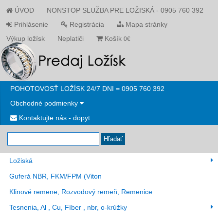
ÚVOD
NONSTOP SLUŽBA PRE LOŽISKÁ - 0905 760 392
Prihlásenie
Registrácia
Mapa stránky
Výkup ložísk
Neplatiči
Košík
0€
POHOTOVOSŤ LOŽÍSK 24/7 DNI = 0905 760 392
Obchodné podmienky
Kontaktujte nás - dopyt
Hľadať
Ložiská
Guferá NBR, FKM/FPM (Viton
Klinové remene, Rozvodový remeň, Remenice
Tesnenia, Al , Cu, Fíber , nbr, o-krúžky