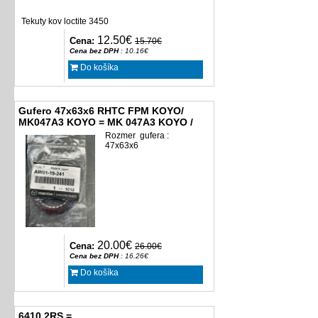
Tekuty kov loctite 3450
12.50€
Cena:
15.70€
Cena bez DPH
: 10.16€
Do košíka
Gufero 47x63x6 RHTC FPM KOYO/
MK047A3 KOYO = MK 047A3 KOYO /
Rozmer gufera :
47x63x6
20.00€
Cena:
26.00€
Cena bez DPH
: 16.26€
Do košíka
6410 2RS =