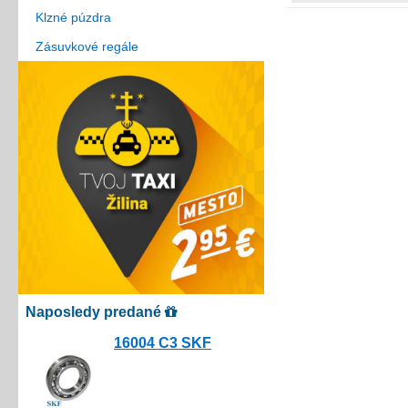
Klzné púzdra
Zásuvkové regále
Naposledy predané
16004 C3 SKF
10.00€