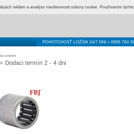
LUŽBA PRE LOŽISKÁ - 0905 760 392
Prihlásenie
Registr
alizácií reklám a analýze návštevnosti súbory cookie. Používaním týcht
POHOTOVOSŤ LOŽÍSK 24/7 DNI = 0905 760 3
iska-vedenie
 Dodaci termín 2 - 4 dni