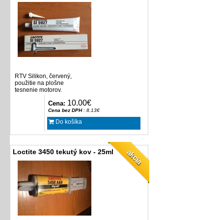
RTV Silikon, červený,
použitie na plošne
tesnenie motorov.
10.00€
Cena:
Cena bez DPH
: 8.13€
Do košíka
akcia
Loctite 3450 tekutý kov - 25ml