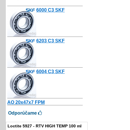
6000 C3 SKF
3.25€
6203 C3 SKF
3.00€
6004 C3 SKF
3.80€
AO 20x47x7 FPM
4.67€
Odporúčame
Loctite 5927 - RTV HIGH TEMP 100 ml