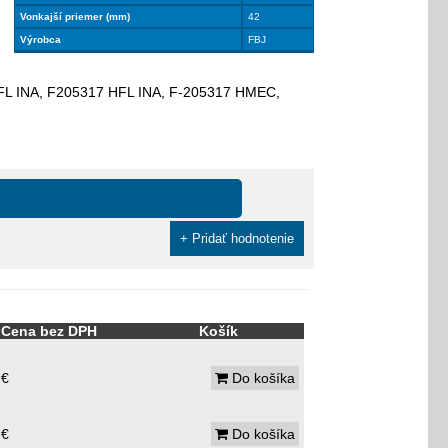
Vonkajší priemer (mm)
42
Výrobca
FBJ
HFL INA, F205317 HFL INA, F-205317 HMEC,
+ Pridať hodnotenie
Cena bez DPH
Košík
9€
Do košíka
8€
Do košíka