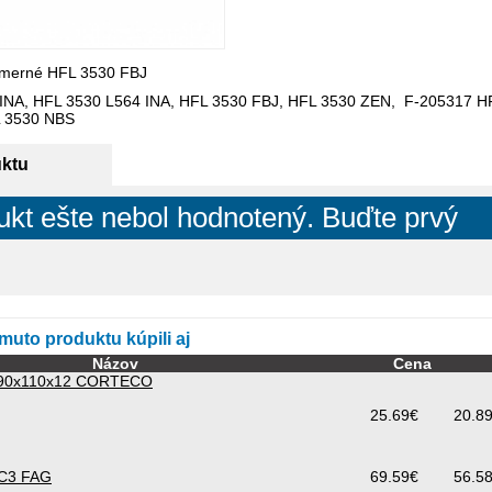
osmerné HFL 3530 FBJ
 INA, HFL 3530 L564 INA, HFL 3530 FBJ, HFL 3530 ZEN, F-205317 
 3530 NBS
uktu
ukt ešte nebol hodnotený. Buďte prvý
omuto produktu kúpili aj
Názov
Cena
90x110x12 CORTECO
25.69€
20.8
C3 FAG
69.59€
56.5