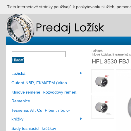
ÚVOD
NONSTOP S
Tieto internetové stránky používajú k poskytovaniu služieb, person
Ložiská
Ihlové ložiská, lineárne lož
Hľadať
HFL 3530 FBJ =
Ložiská
Guferá NBR, FKM/FPM (Viton
Klinové remene, Rozvodový remeň,
Remenice
Tesnenia, Al , Cu, Fíber , nbr, o-
krúžky
Sady tesniacích krúžkov