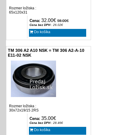
Rozmer ložiska :
65x120x31
32.00€
Cena:
98.00€
Cena bez DPH
: 26.02€
Do košíka
TM 306 A2 A10 NSK = TM 306 A2-A-10
E11-02 NSK
Rozmer ložiska :
30x72x19/15 2RS
35.00€
Cena:
Cena bez DPH
: 28.46€
Do košíka