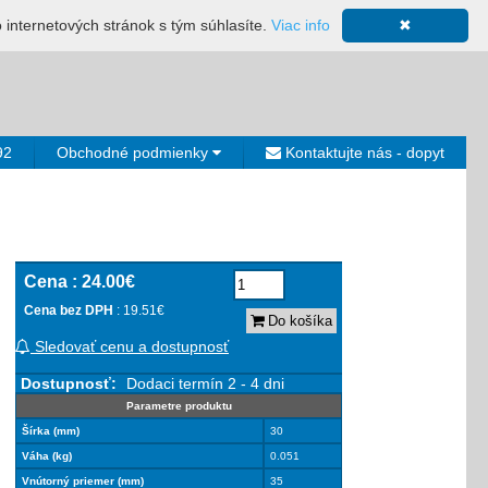
ácia
Mapa stránky
Výkup ložísk
Neplatiči
Košík
o internetových stránok s tým súhlasíte.
Viac info
✖
0€
92
Obchodné podmienky
Kontaktujte nás - dopyt
Cena :
24.00€
Cena bez DPH
: 19.51€
Do košíka
Sledovať cenu a dostupnosť
Dostupnosť:
Dodaci termín 2 - 4 dni
Parametre produktu
Šírka (mm)
30
Váha (kg)
0.051
Vnútorný priemer (mm)
35