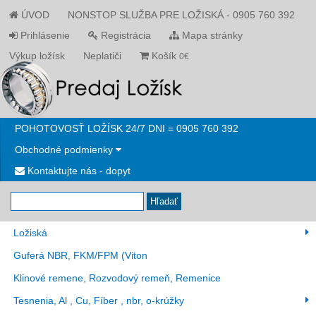
ÚVOD
NONSTOP SLUŽBA PRE LOŽISKÁ - 0905 760 392
Prihlásenie
Registrácia
Mapa stránky
Výkup ložísk
Neplatiči
Košík
0€
POHOTOVOSŤ LOŽÍSK 24/7 DNI = 0905 760 392
Obchodné podmienky
Kontaktujte nás - dopyt
Hľadať
Ložiská
Guferá NBR, FKM/FPM (Viton
Klinové remene, Rozvodový remeň, Remenice
Tesnenia, Al , Cu, Fíber , nbr, o-krúžky