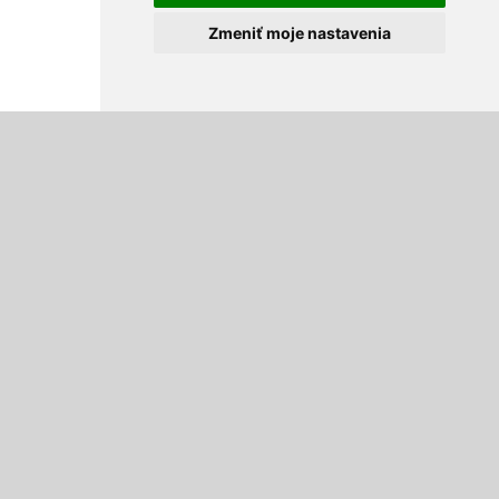
Zmeniť moje nastavenia
Ložiská
Ihlové ložiská, lineárne ložiska-vedenie
HFL 3530 FBJ = Dodaci termín 2 - 4 dni