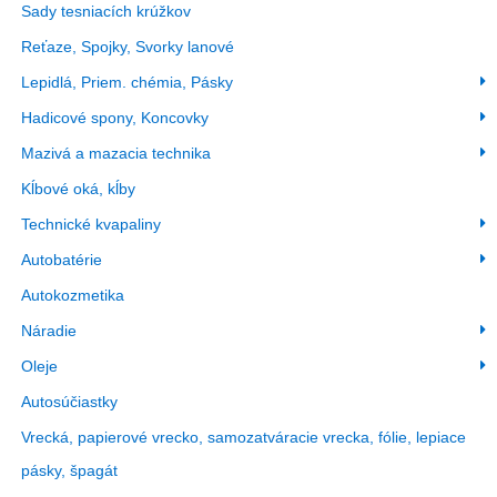
Sady tesniacích krúžkov
Reťaze, Spojky, Svorky lanové
Lepidlá, Priem. chémia, Pásky
Hadicové spony, Koncovky
Mazivá a mazacia technika
Kĺbové oká, kĺby
Technické kvapaliny
Autobatérie
Autokozmetika
Náradie
Oleje
Autosúčiastky
Vrecká, papierové vrecko, samozatváracie vrecka, fólie, lepiace
pásky, špagát