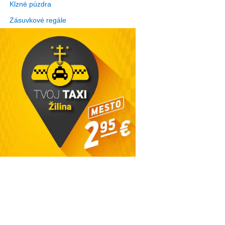
Klzné púzdra
Zásuvkové regále