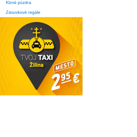
Klzné púzdra
Zásuvkové regále