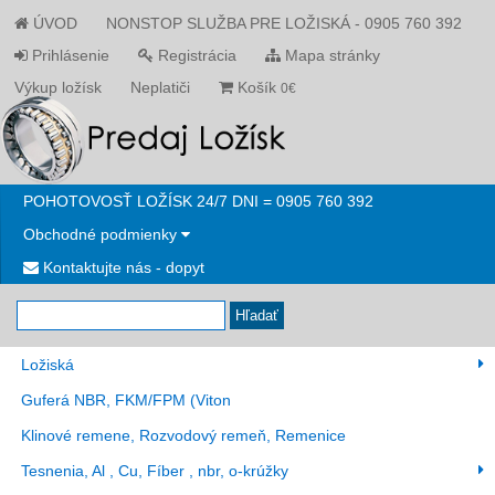
ÚVOD
NONSTOP SLUŽBA PRE LOŽISKÁ - 0905 760 392
Prihlásenie
Registrácia
Mapa stránky
Výkup ložísk
Neplatiči
Košík
0€
POHOTOVOSŤ LOŽÍSK 24/7 DNI = 0905 760 392
Obchodné podmienky
Kontaktujte nás - dopyt
Hľadať
Ložiská
Guferá NBR, FKM/FPM (Viton
Klinové remene, Rozvodový remeň, Remenice
Tesnenia, Al , Cu, Fíber , nbr, o-krúžky