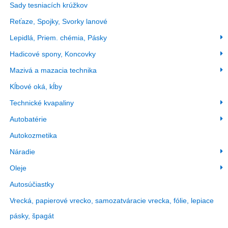
Sady tesniacích krúžkov
Reťaze, Spojky, Svorky lanové
Lepidlá, Priem. chémia, Pásky
Hadicové spony, Koncovky
Mazivá a mazacia technika
Kĺbové oká, kĺby
Technické kvapaliny
Autobatérie
Autokozmetika
Náradie
Oleje
Autosúčiastky
Vrecká, papierové vrecko, samozatváracie vrecka, fólie, lepiace
pásky, špagát