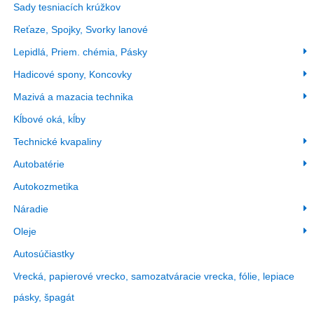
Sady tesniacích krúžkov
Reťaze, Spojky, Svorky lanové
Lepidlá, Priem. chémia, Pásky
Hadicové spony, Koncovky
Mazivá a mazacia technika
Kĺbové oká, kĺby
Technické kvapaliny
Autobatérie
Autokozmetika
Náradie
Oleje
Autosúčiastky
Vrecká, papierové vrecko, samozatváracie vrecka, fólie, lepiace
pásky, špagát