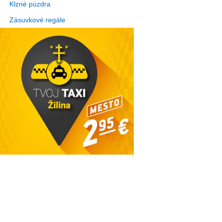
Klzné púzdra
Zásuvkové regále