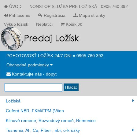
ÚVOD
NONSTOP SLUŽBA PRE LOŽISKÁ - 0905 760 392
Prihlásenie
Registrácia
Mapa stránky
Výkup ložísk
Neplatiči
Košík
0€
POHOTOVOSŤ LOŽÍSK 24/7 DNI = 0905 760 392
Obchodné podmienky
Kontaktujte nás - dopyt
Hľadať
Ložiská
Guferá NBR, FKM/FPM (Viton
Klinové remene, Rozvodový remeň, Remenice
Tesnenia, Al , Cu, Fíber , nbr, o-krúžky