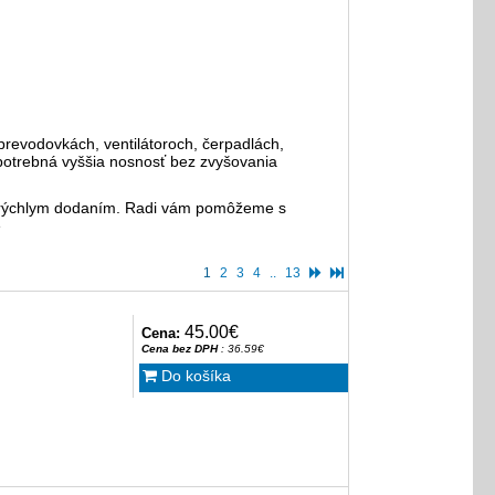
prevodovkách, ventilátoroch, čerpadlách,
 potrebná vyššia nosnosť bez zvyšovania
s rýchlym dodaním. Radi vám pomôžeme s
e
1
2
3
4
..
13
45.00€
Cena:
Cena bez DPH
: 36.59€
Do košíka