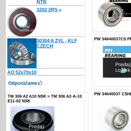
NTN
10.50€
3202 2RS =
3.50€
PW 34640037CS P
30304 A ZVL - KLF
CZECH
4.00€
AO 52x70x10
2.16€
Odporúčame
PW 34640037 CSHD 
TM 306 A2 A10 NSK = TM 306 A2-A-10
E11-02 NSK