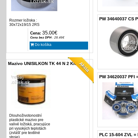
PW 34640037 CS P
Rozmer ložiska :
30x72x19/15 2RS
35.00€
Cena:
Cena bez DPH
: 28.46€
Do košíka
Akcia
Mazivo UNISILKON TK 44 N 2 Klüber
PW 34620037 PFI = 
Dlouhoživotonostní
plastické
mazivo
pre
valivé
ložiská
,
pracujúce
pri
vysokých
teplotách
(
zvlášť
pre
textilné
PLC 15-604 ZVL = 
stroje
)
.