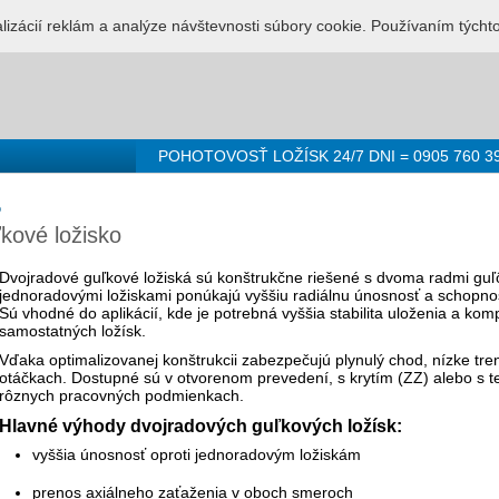
LUŽBA PRE LOŽISKÁ - 0905 760 392
Prihlásenie
Registr
alizácií reklám a analýze návštevnosti súbory cookie. Používaním týcht
POHOTOVOSŤ LOŽÍSK 24/7 DNI = 0905 760 3
o
kové ložisko
Dvojradové guľkové ložiská sú konštrukčne riešené s dvoma radmi guľôč
jednoradovými ložiskami ponúkajú vyššiu radiálnu únosnosť a schopno
Sú vhodné do aplikácií, kde je potrebná vyššia stabilita uloženia a kom
samostatných ložísk.
Vďaka optimalizovanej konštrukcii zabezpečujú plynulý chod, nízke tren
otáčkach. Dostupné sú v otvorenom prevedení, s krytím (ZZ) alebo s t
rôznych pracovných podmienkach.
Hlavné výhody dvojradových guľkových ložísk:
vyššia únosnosť oproti jednoradovým ložiskám
prenos axiálneho zaťaženia v oboch smeroch