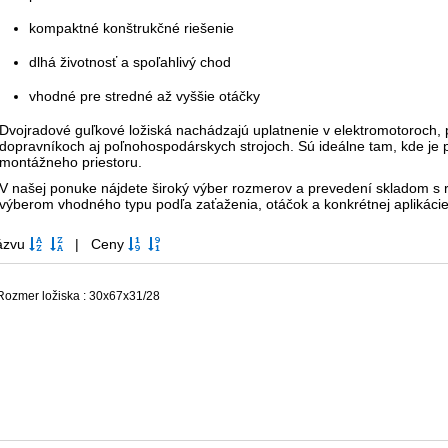
kompaktné konštrukčné riešenie
dlhá životnosť a spoľahlivý chod
vhodné pre stredné až vyššie otáčky
Dvojradové guľkové ložiská nachádzajú uplatnenie v elektromotoroch, 
dopravníkoch aj poľnohospodárskych strojoch. Sú ideálne tam, kde je
montážneho priestoru.
V našej ponuke nájdete široký výber rozmerov a prevedení skladom 
výberom vhodného typu podľa zaťaženia, otáčok a konkrétnej aplikáci
Názvu
| Ceny
Rozmer ložiska : 30x67x31/28