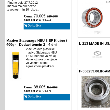
Ro
Plnene bolo 27.7.2012 ,
mazivo ma priebezne
zivotnost min 10 rokov...
70.00€
Cena:
220.00€
Cena bez DPH
: 56.91€
Do košíka
Mazivo Staburags NBU 8 EP Kluber /
L 213 MADE IN US
400gr - Dodaci termín 2 - 4 dni
Viacúčelové plastické
mazivo Staburags NBU
12 Kluber pre valivé aj
klzné ložiská pracujúce
vo vlhkom alebo
agresívnom prostredí.
F-556259.06.IR-AM
88.00€
Cena:
110.00€
Cena bez DPH
: 71.54€
Do košíka