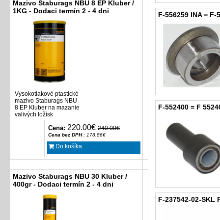
Mazivo Staburags NBU 8 EP Kluber /
1KG - Dodaci termín 2 - 4 dni
F-556259 INA = F-5
Vysokotlakové ptastické
mazivo Staburags NBU
F-552400 = F 55240
8 EP Kluber na mazanie
valivých ložísk
220.00€
Cena:
240.00€
Cena bez DPH
: 178.86€
Do košíka
Mazivo Staburags NBU 30 Kluber /
400gr - Dodaci termín 2 - 4 dni
F-237542-02-SKL 