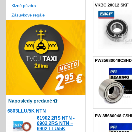
VKBC 20012 SKF
Klzné púzdra
Zásuvkové regále
PW35680048CSHD 
Naposledy predané
6803LLU/5K NTN
10.80€
PW 35680048 CSHD
61902 2RS NTN -
6902 2RS NTN =
6902 LLU/5K