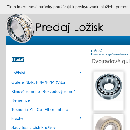
ÚVOD
NONSTOP S
Tieto internetové stránky používajú k poskytovaniu služieb, person
Ložiská
Dvojradové guľkové ložisk
Hľadať
Dvojradové guľ
Ložiská
Guferá NBR, FKM/FPM (Viton
Klinové remene, Rozvodový remeň,
Remenice
Tesnenia, Al , Cu, Fíber , nbr, o-
krúžky
Sady tesniacích krúžkov