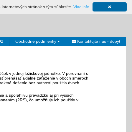
ácia
Mapa stránky
Výkup ložísk
Neplatiči
Košík
o internetových stránok s tým súhlasíte.
Viac info
✖
0€
92
Obchodné podmienky
Kontaktujte nás - dopyt
ok v jednej ložiskovej jednotke. V porovnaní s
sť prenášať axiálne zaťaženie v oboch smeroch.
paktné riešenie bez nutnosti použitia dvoch
ie a spoľahlivú prevádzku aj pri vyšších
esnením (2RS), čo umožňuje ich použitie v