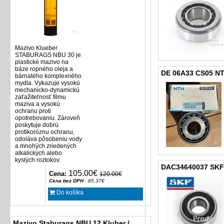
Mazivo Klueber
STABURAGS NBU 30 je
plastické mazivo na
báze ropného oleja a
DE 06A33 CS05 N
bárnatého komplexného
mydla. Vykazuje vysokú
mechanicko-dynamickú
zaťažiteľnosť filmu
maziva a vysokú
ochranu proti
opotrebovaniu. Zároveň
poskytuje dobrú
protikoróznu ochranu,
odoláva pôsobeniu vody
a mnohých zriedených
alkalických alebo
kyslých roztokov.
DAC34640037 SKF
105.00€
Cena:
120.00€
Cena bez DPH
: 85.37€
Do košíka
Mazivo Staburags NBU 12 Kluber /