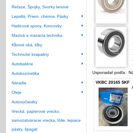
Reťaze, Spojky, Svorky lanové
Lepidlá, Priem. chémia, Pásky
Hadicové spony, Koncovky
Mazivá a mazacia technika
Kĺbové oká, kĺby
Technické kvapaliny
Autobatérie
Usporiadať podľa : 
Autokozmetika
VKBC 20165 SKF
Náradie
Oleje
Autosúčiastky
Vrecká, papierové vrecko,
samozatváracie vrecka, fólie, lepiace
pásky, špagát